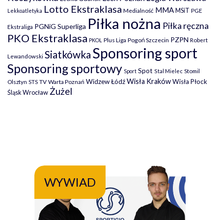
Lotto Ekstraklasa
MMA
MSiT
Medialność
PGE
Lekkoatletyka
Piłka nożna
Piłka ręczna
PGNiG Superliga
Ekstraliga
PKO Ekstraklasa
PZPN
Plus Liga
Pogoń Szczecin
PKOL
Robert
Sponsoring sport
Siatkówka
Lewandowski
Sponsoring sportowy
Spot
Stomil
Sport
Stal Mielec
Wisła Kraków
Widzew Łódź
Wisła Płock
Olsztyn
TV
Warta Poznań
STS
Żużel
Śląsk Wrocław
WYWIAD
WY