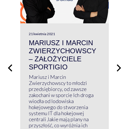
21 kwietnia 2021
13 kw
MARIUSZ I MARCIN
#W
ZWIERZYCHOWSCY
P
– ZAŁOŻYCIELE
KL
SPORTIGIO
ŁĄ
P
Mariusz i Marcin
Z 
Zwierzychowscy to młodzi
przedsiębiorcy, od zawsze
Prz
zakochani w sporcie Ich droga
Klu
wiodła od lodowiska
wir
hokejowego do stworzenia
nim
systemu IT dla hokejowej
GRU
centrali Jakie mają plany na
mog
przyszłość, co wyróżnia ich