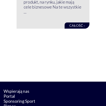
net
produkt, na rynku, jakie mają
baz
cele biznesowe Na te wszystkie
kon
...
obec
CAŁOŚĆ ›
Wspierają nas
Portal
Sponsoring Sport