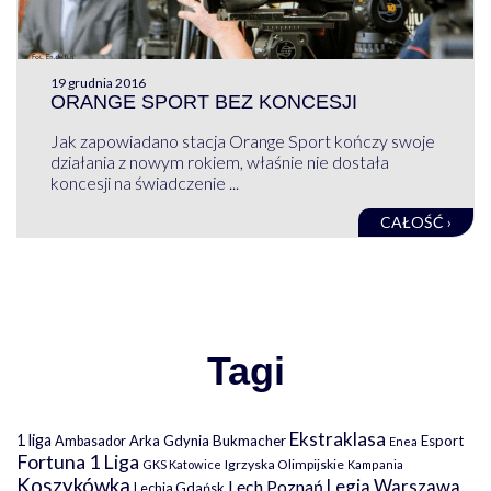
19 grudnia 2016
ORANGE SPORT BEZ KONCESJI
Jak zapowiadano stacja Orange Sport kończy swoje
działania z nowym rokiem, właśnie nie dostała
koncesji na świadczenie ...
CAŁOŚĆ ›
Tagi
Ekstraklasa
1 liga
Arka Gdynia
Bukmacher
Esport
Ambasador
Enea
Fortuna 1 Liga
Igrzyska Olimpijskie
GKS Katowice
Kampania
Koszykówka
Legia Warszawa
Lech Poznań
Lechia Gdańsk