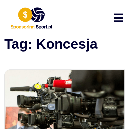
Przewiń do zawartości
Poka
Tag:
Koncesja