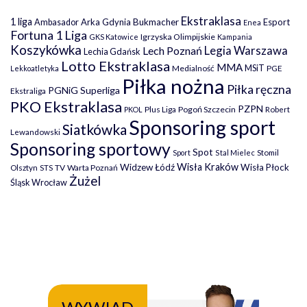
Ekstraklasa
1 liga
Arka Gdynia
Bukmacher
Esport
Ambasador
Enea
Fortuna 1 Liga
Igrzyska Olimpijskie
GKS Katowice
Kampania
Koszykówka
Legia Warszawa
Lech Poznań
Lechia Gdańsk
Lotto Ekstraklasa
MMA
MSiT
Medialność
PGE
Lekkoatletyka
Piłka nożna
Piłka ręczna
PGNiG Superliga
Ekstraliga
PKO Ekstraklasa
PZPN
Plus Liga
Pogoń Szczecin
PKOL
Robert
Sponsoring sport
Siatkówka
Lewandowski
Sponsoring sportowy
Spot
Stomil
Sport
Stal Mielec
Wisła Kraków
Widzew Łódź
Wisła Płock
Olsztyn
TV
Warta Poznań
STS
Żużel
Śląsk Wrocław