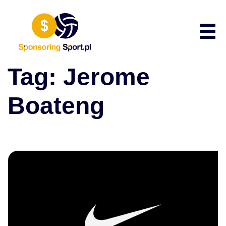
Przewiń do zawartości
Poka
Tag:
Jerome
Boateng