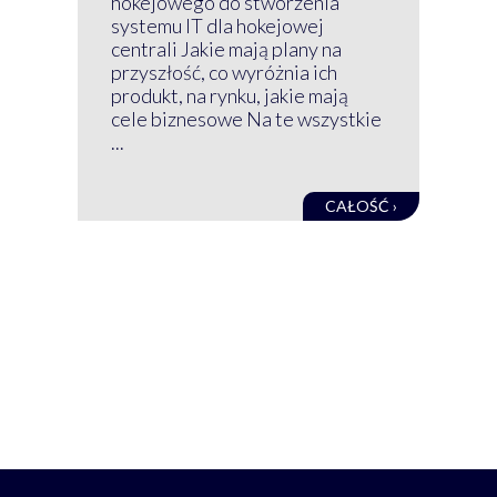
hokejowego do stworzenia
nim
systemu IT dla hokejowej
GRU
centrali Jakie mają plany na
mog
przyszłość, co wyróżnia ich
net
produkt, na rynku, jakie mają
baz
cele biznesowe Na te wszystkie
kon
...
obec
CAŁOŚĆ ›