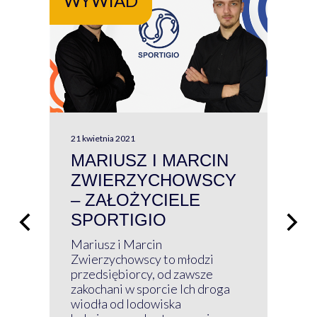
WYWIAD
WY
21 kwietnia 2021
13 kw
MARIUSZ I MARCIN
#W
ZWIERZYCHOWSCY
P
– ZAŁOŻYCIELE
KL
SPORTIGIO
ŁĄ
P
Mariusz i Marcin
Z 
Zwierzychowscy to młodzi
przedsiębiorcy, od zawsze
Prz
zakochani w sporcie Ich droga
Klu
wiodła od lodowiska
wir