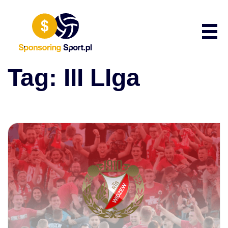
Przewiń do zawartości
Poka
Tag:
III LIga