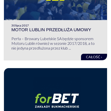
30 lipca 2017
MOTOR LUBLIN PRZEDŁUŻA UMOWY
Perła – Browary Lubelskie SA będzie sponsorem
Motoru Lublin również w sezonie 2017/2018, a to
nie jedyna przedłużona przez klub ...
CAŁOŚĆ ›