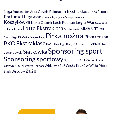
Ekstraklasa
1 liga
Arka Gdynia
Bukmacher
Esport
Ambasador
Enea
Fortuna 1 Liga
Igrzyska Olimpijskie
GKS Katowice
Kampania
Koszykówka
Legia Warszawa
Lech Poznań
Lechia Gdańsk
Lotto Ekstraklasa
MMA
MSiT
Medialność
PGE
Lekkoatletyka
Piłka nożna
Piłka ręczna
PGNiG Superliga
Ekstraliga
PKO Ekstraklasa
PZPN
Plus Liga
Pogoń Szczecin
PKOL
Robert
Sponsoring sport
Siatkówka
Lewandowski
Sponsoring sportowy
Spot
Stomil
Sport
Stal Mielec
Wisła Kraków
Widzew Łódź
Wisła Płock
Olsztyn
TV
Warta Poznań
STS
Żużel
Śląsk Wrocław