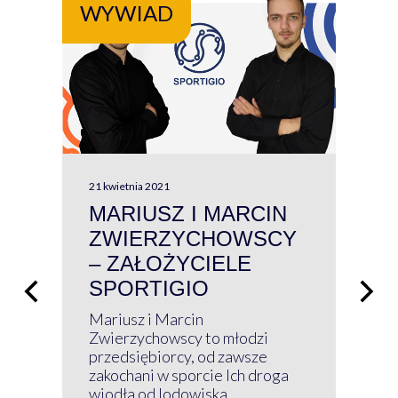
WYWIAD
WY
21 kwietnia 2021
13 kw
MARIUSZ I MARCIN
#W
ZWIERZYCHOWSCY
P
– ZAŁOŻYCIELE
KL
SPORTIGIO
ŁĄ
P
Mariusz i Marcin
Z 
Zwierzychowscy to młodzi
przedsiębiorcy, od zawsze
Prz
zakochani w sporcie Ich droga
Klu
wiodła od lodowiska