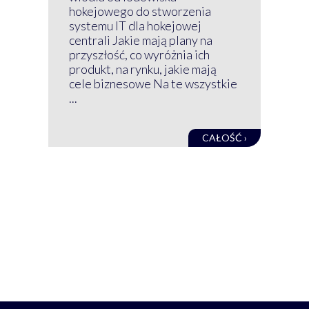
wir
hokejowego do stworzenia
nim
systemu IT dla hokejowej
GRU
centrali Jakie mają plany na
mog
przyszłość, co wyróżnia ich
net
produkt, na rynku, jakie mają
baz
cele biznesowe Na te wszystkie
kon
...
obec
CAŁOŚĆ ›