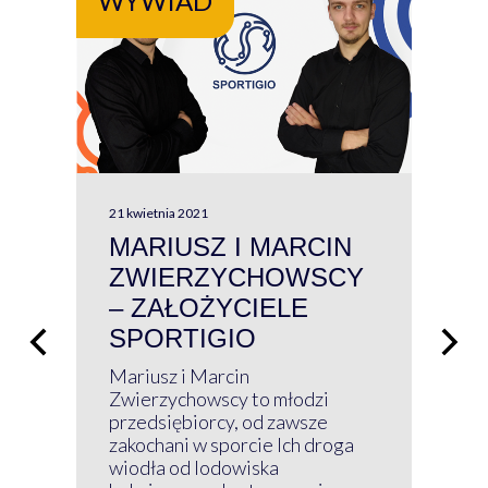
WYWIAD
WY
21 kwietnia 2021
13 kw
MARIUSZ I MARCIN
#W
ZWIERZYCHOWSCY
P
– ZAŁOŻYCIELE
KL
SPORTIGIO
ŁĄ
P
Mariusz i Marcin
Z 
Zwierzychowscy to młodzi
przedsiębiorcy, od zawsze
Prz
zakochani w sporcie Ich droga
Klu
wiodła od lodowiska
wir