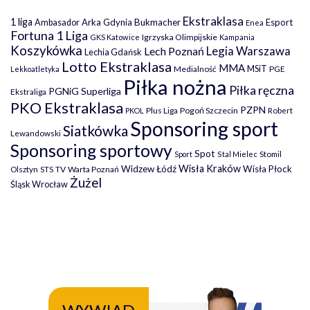
Ekstraklasa
1 liga
Arka Gdynia
Bukmacher
Esport
Ambasador
Enea
Fortuna 1 Liga
Igrzyska Olimpijskie
GKS Katowice
Kampania
Koszykówka
Legia Warszawa
Lech Poznań
Lechia Gdańsk
Lotto Ekstraklasa
MMA
MSiT
Medialność
PGE
Lekkoatletyka
Piłka nożna
Piłka ręczna
PGNiG Superliga
Ekstraliga
PKO Ekstraklasa
PZPN
Plus Liga
Pogoń Szczecin
PKOL
Robert
Sponsoring sport
Siatkówka
Lewandowski
Sponsoring sportowy
Spot
Stomil
Sport
Stal Mielec
Wisła Kraków
Widzew Łódź
Wisła Płock
Olsztyn
TV
Warta Poznań
STS
Żużel
Śląsk Wrocław