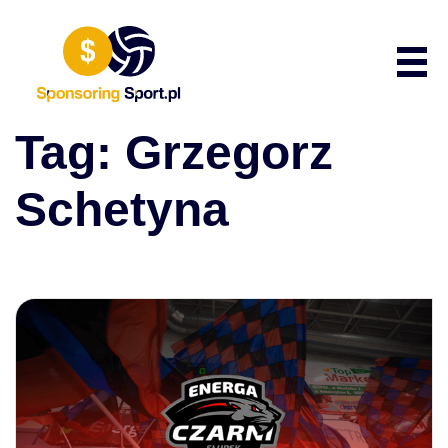
Przewiń do zawartości
Poka
Tag:
Grzegorz
Schetyna