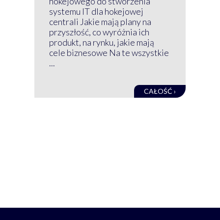
hokejowego do stworzenia
nim
systemu IT dla hokejowej
GRU
centrali Jakie mają plany na
mog
przyszłość, co wyróżnia ich
net
produkt, na rynku, jakie mają
baz
cele biznesowe Na te wszystkie
kon
...
obec
CAŁOŚĆ ›