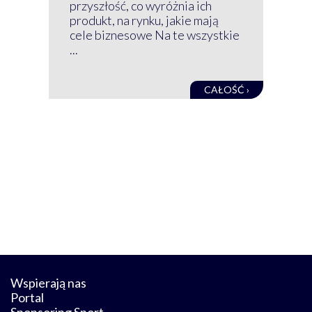
mog
przyszłość, co wyróżnia ich
net
produkt, na rynku, jakie mają
baz
cele biznesowe Na te wszystkie
kon
...
obec
CAŁOŚĆ ›
Wspierają nas
Portal