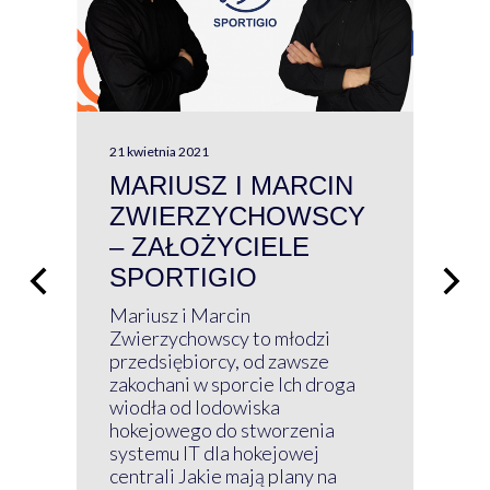
21 kwietnia 2021
13 kw
MARIUSZ I MARCIN
#W
ZWIERZYCHOWSCY
P
– ZAŁOŻYCIELE
KL
SPORTIGIO
ŁĄ
P
Mariusz i Marcin
Z 
Zwierzychowscy to młodzi
przedsiębiorcy, od zawsze
Prz
zakochani w sporcie Ich droga
Klu
wiodła od lodowiska
wir
hokejowego do stworzenia
nim
systemu IT dla hokejowej
GRU
centrali Jakie mają plany na