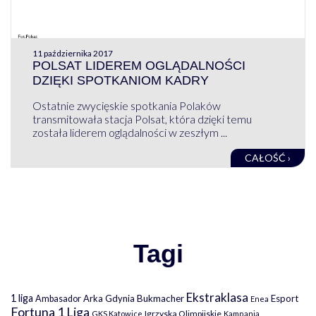
11 października 2017
POLSAT LIDEREM OGLĄDALNOŚCI
DZIĘKI SPOTKANIOM KADRY
Ostatnie zwycięskie spotkania Polaków
transmitowała stacja Polsat, która dzięki temu
została liderem oglądalności w zeszłym ...
CAŁOŚĆ ›
Tagi
Ekstraklasa
1 liga
Arka Gdynia
Bukmacher
Esport
Ambasador
Enea
Fortuna 1 Liga
Igrzyska Olimpijskie
GKS Katowice
Kampania