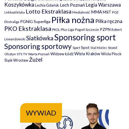
Koszykówka
Legia Warszawa
Lech Poznań
Lechia Gdańsk
Lotto Ekstraklasa
MMA
MSiT
Medialność
PGE
Lekkoatletyka
Piłka nożna
Piłka ręczna
PGNiG Superliga
Ekstraliga
PKO Ekstraklasa
PZPN
Plus Liga
Pogoń Szczecin
PKOL
Robert
Sponsoring sport
Siatkówka
Lewandowski
Sponsoring sportowy
Spot
Stomil
Sport
Stal Mielec
Wisła Kraków
Widzew Łódź
Wisła Płock
Olsztyn
TV
Warta Poznań
STS
Żużel
Śląsk Wrocław
WYWIAD
WY