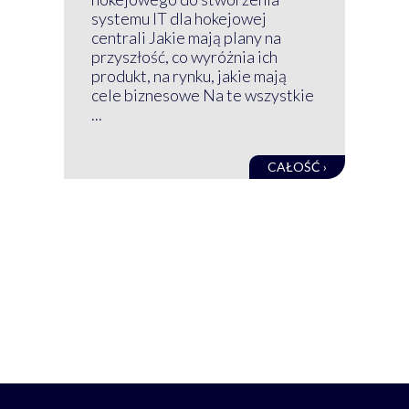
nim
systemu IT dla hokejowej
GRU
centrali Jakie mają plany na
mog
przyszłość, co wyróżnia ich
net
produkt, na rynku, jakie mają
baz
cele biznesowe Na te wszystkie
kon
...
obec
CAŁOŚĆ ›