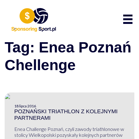
Przewiń do zawartości
Poka
Tag:
Enea Poznań
Chellenge
18 lipca 2016
POZNAŃSKI TRIATHLON Z KOLEJNYMI
PARTNERAMI
Enea Challenge Poznań, czyli zawody triathlonowe w
stolicy Wielkopolski pozyskały kolejnych partnerów