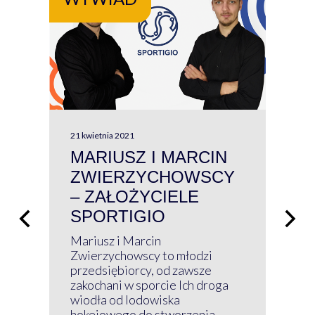
21 kwietnia 2021
13 kw
MARIUSZ I MARCIN
#W
ZWIERZYCHOWSCY
P
– ZAŁOŻYCIELE
KL
SPORTIGIO
ŁĄ
P
Mariusz i Marcin
Z 
Zwierzychowscy to młodzi
przedsiębiorcy, od zawsze
Prz
zakochani w sporcie Ich droga
Klu
wiodła od lodowiska
wir
hokejowego do stworzenia