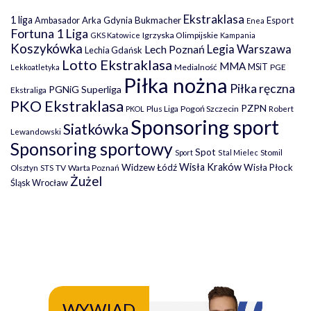
Ekstraklasa
1 liga
Arka Gdynia
Bukmacher
Esport
Ambasador
Enea
Fortuna 1 Liga
Igrzyska Olimpijskie
GKS Katowice
Kampania
Koszykówka
Legia Warszawa
Lech Poznań
Lechia Gdańsk
Lotto Ekstraklasa
MMA
MSiT
Medialność
PGE
Lekkoatletyka
Piłka nożna
Piłka ręczna
PGNiG Superliga
Ekstraliga
PKO Ekstraklasa
PZPN
Plus Liga
Pogoń Szczecin
PKOL
Robert
Sponsoring sport
Siatkówka
Lewandowski
Sponsoring sportowy
Spot
Stomil
Sport
Stal Mielec
Wisła Kraków
Widzew Łódź
Wisła Płock
Olsztyn
TV
Warta Poznań
STS
Żużel
Śląsk Wrocław
WYWIAD
WY