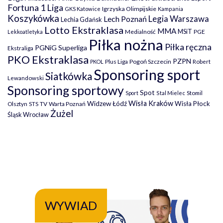
Fortuna 1 Liga
Igrzyska Olimpijskie
GKS Katowice
Kampania
Koszykówka
Legia Warszawa
Lech Poznań
Lechia Gdańsk
Lotto Ekstraklasa
MMA
MSiT
Medialność
PGE
Lekkoatletyka
Piłka nożna
Piłka ręczna
PGNiG Superliga
Ekstraliga
PKO Ekstraklasa
PZPN
Plus Liga
Pogoń Szczecin
PKOL
Robert
Sponsoring sport
Siatkówka
Lewandowski
Sponsoring sportowy
Spot
Stomil
Sport
Stal Mielec
Wisła Kraków
Widzew Łódź
Wisła Płock
Olsztyn
TV
Warta Poznań
STS
Żużel
Śląsk Wrocław
WYWIAD
WY