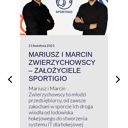
21 kwietnia 2021
13 kw
MARIUSZ I MARCIN
#W
ZWIERZYCHOWSCY
P
– ZAŁOŻYCIELE
KL
SPORTIGIO
ŁĄ
P
Mariusz i Marcin
Z 
Zwierzychowscy to młodzi
przedsiębiorcy, od zawsze
Prz
zakochani w sporcie Ich droga
Klu
wiodła od lodowiska
wir
hokejowego do stworzenia
nim
systemu IT dla hokejowej