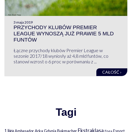
3 maja 2019
PRZYCHODY KLUBÓW PREMIER
LEAGUE WYNOSZĄ JUŻ PRAWIE 5 MLD
FUNTÓW
Łączne przychody klubów Premier League w
sezonie 2017/18 wyniosły aż 4,8 mld funtów, co
stanowi wzrost o 6 proc w porównaniu z ...
CAŁOŚĆ ›
Tagi
Ekstraklasa
1 liga
Arka Gdynia
Bukmacher
Esport
Ambasador
Enea