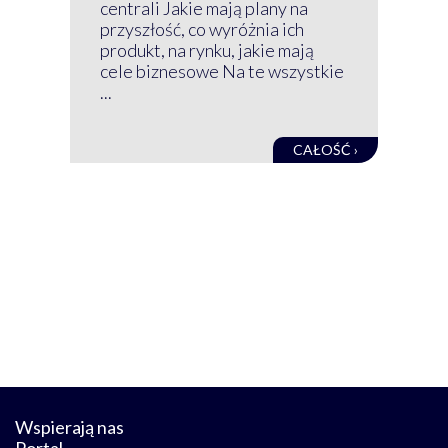
GRU
centrali Jakie mają plany na
mog
przyszłość, co wyróżnia ich
net
produkt, na rynku, jakie mają
baz
cele biznesowe Na te wszystkie
kon
...
obec
CAŁOŚĆ ›
Wspierają nas