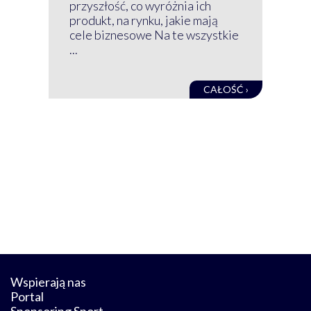
mog
przyszłość, co wyróżnia ich
net
produkt, na rynku, jakie mają
baz
cele biznesowe Na te wszystkie
kon
...
obec
CAŁOŚĆ ›
Wspierają nas
Portal