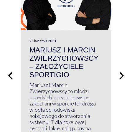
21 kwietnia 2021
13 kw
MARIUSZ I MARCIN
#W
ZWIERZYCHOWSCY
P
– ZAŁOŻYCIELE
KL
SPORTIGIO
ŁĄ
P
Mariusz i Marcin
Z 
Zwierzychowscy to młodzi
przedsiębiorcy, od zawsze
Prz
zakochani w sporcie Ich droga
Klu
wiodła od lodowiska
wir
hokejowego do stworzenia
nim
systemu IT dla hokejowej
GRU
centrali Jakie mają plany na