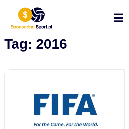
Przewiń do zawartości
Poka
Tag:
2016