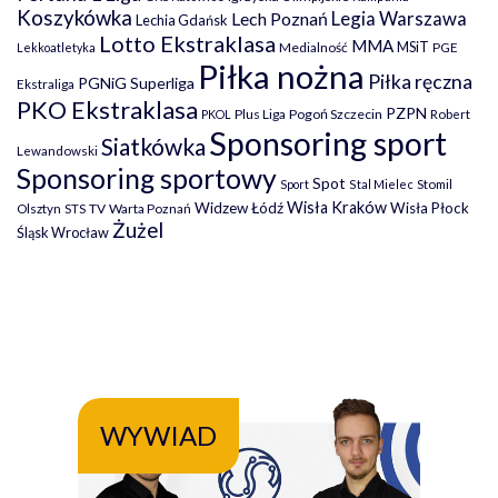
Koszykówka
Legia Warszawa
Lech Poznań
Lechia Gdańsk
Lotto Ekstraklasa
MMA
MSiT
Medialność
PGE
Lekkoatletyka
Piłka nożna
Piłka ręczna
PGNiG Superliga
Ekstraliga
PKO Ekstraklasa
PZPN
Plus Liga
Pogoń Szczecin
PKOL
Robert
Sponsoring sport
Siatkówka
Lewandowski
Sponsoring sportowy
Spot
Stomil
Sport
Stal Mielec
Wisła Kraków
Widzew Łódź
Wisła Płock
Olsztyn
TV
Warta Poznań
STS
Żużel
Śląsk Wrocław
WYWIAD
WY