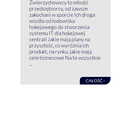
Z 
Zwierzychowscy to młodzi
przedsiębiorcy, od zawsze
Prz
zakochani w sporcie Ich droga
Klu
wiodła od lodowiska
wir
hokejowego do stworzenia
nim
systemu IT dla hokejowej
GRU
centrali Jakie mają plany na
mog
przyszłość, co wyróżnia ich
net
produkt, na rynku, jakie mają
baz
cele biznesowe Na te wszystkie
kon
...
obec
CAŁOŚĆ ›