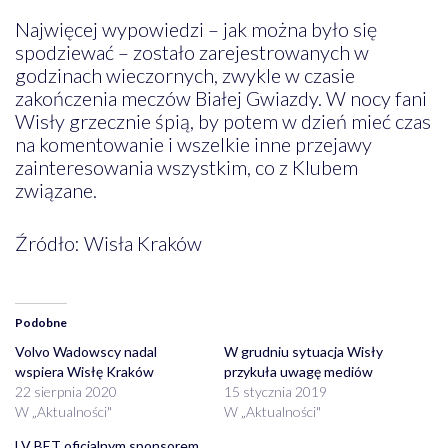
Najwięcej wypowiedzi – jak można było się
spodziewać – zostało zarejestrowanych w
godzinach wieczornych, zwykle w czasie
zakończenia meczów Białej Gwiazdy. W nocy fani
Wisły grzecznie śpią, by potem w dzień mieć czas
na komentowanie i wszelkie inne przejawy
zainteresowania wszystkim, co z Klubem
związane.
Źródło: Wisła Kraków
Podobne
Volvo Wadowscy nadal
W grudniu sytuacja Wisły
wspiera Wisłę Kraków
przykuła uwagę mediów
22 sierpnia 2020
15 stycznia 2019
W „Aktualności"
W „Aktualności"
LV BET oficjalnym sponsorem