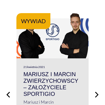
WYWIAD
WY
21 kwietnia 2021
13 kw
MARIUSZ I MARCIN
#W
ZWIERZYCHOWSCY
P
– ZAŁOŻYCIELE
KL
SPORTIGIO
ŁĄ
P
Mariusz i Marcin