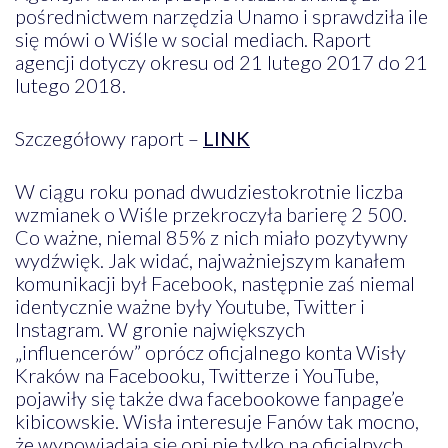
pośrednictwem narzędzia Unamo i sprawdziła ile
się mówi o Wiśle w social mediach. Raport
agencji dotyczy okresu od 21 lutego 2017 do 21
lutego 2018.
Szczegółowy raport –
LINK
W ciągu roku ponad dwudziestokrotnie liczba
wzmianek o Wiśle przekroczyła barierę 2 500.
Co ważne, niemal 85% z nich miało pozytywny
wydźwięk. Jak widać, najważniejszym kanałem
komunikacji był Facebook, następnie zaś niemal
identycznie ważne były Youtube, Twitter i
Instagram. W gronie największych
„influencerów” oprócz oficjalnego konta Wisły
Kraków na Facebooku, Twitterze i YouTube,
pojawiły się także dwa facebookowe fanpage’e
kibicowskie. Wisła interesuje Fanów tak mocno,
że wypowiadają się oni nie tylko na oficjalnych