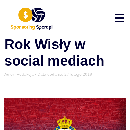
Przewiń do zawartości
Poka
Rok Wisły w
social mediach
Autor:
Redakcja
• Data dodania:
27 lutego 2018