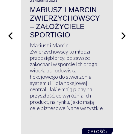
21 kwietnia 2021
13 kw
MARIUSZ I MARCIN
#W
ZWIERZYCHOWSCY
P
– ZAŁOŻYCIELE
KL
SPORTIGIO
ŁĄ
P
Mariusz i Marcin
Z 
Zwierzychowscy to młodzi
przedsiębiorcy, od zawsze
Prz
zakochani w sporcie Ich droga
Klu
wiodła od lodowiska
wir
hokejowego do stworzenia
nim
systemu IT dla hokejowej
GRU
centrali Jakie mają plany na
mog
przyszłość, co wyróżnia ich
net
produkt, na rynku, jakie mają
baz
cele biznesowe Na te wszystkie
kon
...
obec
CAŁOŚĆ ›