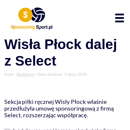
Przewiń do zawartości
Poka
Wisła Płock dalej
z Select
Autor:
Redakcja
• Data dodania:
9 lipca 2016
Sekcja piłki ręcznej Wisły Płock właśnie
przedłużyła umowę sponsoringową z firmą
Select, rozszerzając współpracę.