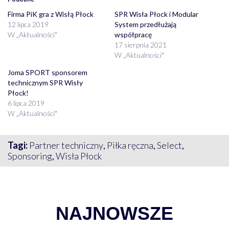
Firma PiK gra z Wisłą Płock
SPR Wisła Płock i Modular
12 lipca 2019
System przedłużają
W „Aktualności"
współpracę
17 sierpnia 2021
W „Aktualności"
Joma SPORT sponsorem
technicznym SPR Wisły
Płock!
6 lipca 2019
W „Aktualności"
Tagi:
Partner techniczny
,
Piłka ręczna
,
Select
,
Sponsoring
,
Wisła Płock
NAJNOWSZE