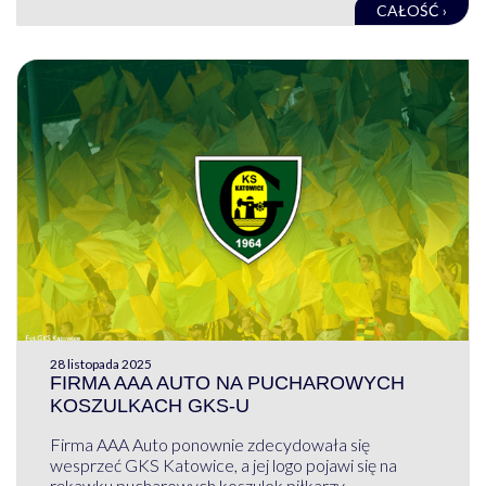
CAŁOŚĆ ›
28 listopada 2025
FIRMA AAA AUTO NA PUCHAROWYCH
KOSZULKACH GKS-U
Firma AAA Auto ponownie zdecydowała się
wesprzeć GKS Katowice, a jej logo pojawi się na
rękawku pucharowych koszulek piłkarzy ...