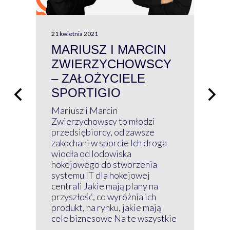
21 kwietnia 2021
13 kw
MARIUSZ I MARCIN
#W
ZWIERZYCHOWSCY
P
– ZAŁOŻYCIELE
KL
SPORTIGIO
ŁĄ
P
Mariusz i Marcin
Z 
Zwierzychowscy to młodzi
przedsiębiorcy, od zawsze
Prz
zakochani w sporcie Ich droga
Klu
wiodła od lodowiska
wir
hokejowego do stworzenia
nim
systemu IT dla hokejowej
GRU
centrali Jakie mają plany na
mog
przyszłość, co wyróżnia ich
net
produkt, na rynku, jakie mają
baz
cele biznesowe Na te wszystkie
kon
...