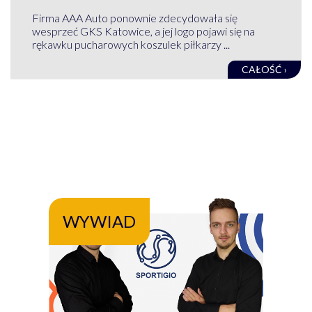
Firma AAA Auto ponownie zdecydowała się
wesprzeć GKS Katowice, a jej logo pojawi się na
rękawku pucharowych koszulek piłkarzy ...
CAŁOŚĆ ›
WYWIAD
WY