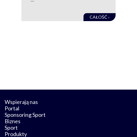
obec
CAŁOŚĆ ›
Wspierają nas
Portal
Sponsoring Sport
Biznes
Sport
Produkty