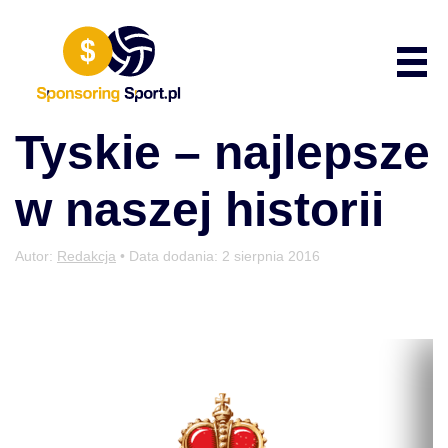
Przewiń do zawartości
Poka
Tyskie – najlepsze
w naszej historii
Autor:
Redakcja
• Data dodania:
2 sierpnia 2016