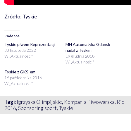
Źródło: Tyskie
Podobne
Tyskie piwem Reprezentacji
MH Automatyka Gdańsk
30 listopada 2022
nadal z Tyskim
W „Aktualności"
19 grudnia 2018
W „Aktualności"
Tyskie z GKS-em
16 października 2016
W „Aktualności"
Tagi:
Igrzyska Olimpijskie
,
Kompania Piwowarska
,
Rio
2016
,
Sponsoring sport
,
Tyskie