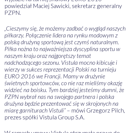
powiedział Maciej Sawicki, sekretarz generalny
PZPN.
„Cieszymy się, że możemy zadbać o wygląd naszych
piłkarzy. Połączenie lidera na rynku modowym z
polską drużyną sportową jest czymś naturalnym.
Piłka nożna to najważniejsza dyscyplina sportu w
naszym kraju oraz najgorętszy temat
nadchodzącego sezonu. Vistula mocno kibicuje i
wierzy w sukces reprezentacji Polski na turnieju
EURO 2016 we Francji. Mamy w drużynie
świetnych sportowców, co nie raz mieliśmy okazję
widzieć na boisku. Tym bardziej jesteśmy dumni, że
PZPN wybrał nas na swojego partnera i polska
drużyna będzie prezentować się w skrojonych na
miarę garniturach Vistuli”
– mówi Grzegorz Pilch,
prezes spółki Vistula Group S.A.
W ramach umowy Vistula otrzymała prawo do