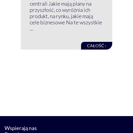
GRU
centrali Jakie mają plany na
mog
przyszłość, co wyróżnia ich
net
produkt, na rynku, jakie mają
baz
cele biznesowe Na te wszystkie
kon
...
obec
CAŁOŚĆ ›
Wspierają nas