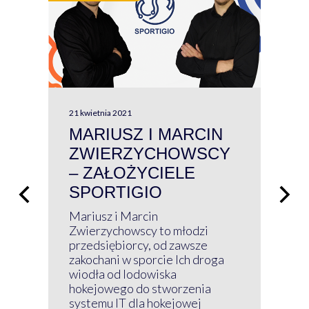
21 kwietnia 2021
13 kw
MARIUSZ I MARCIN
#W
ZWIERZYCHOWSCY
P
– ZAŁOŻYCIELE
KL
SPORTIGIO
ŁĄ
P
Mariusz i Marcin
Z 
Zwierzychowscy to młodzi
przedsiębiorcy, od zawsze
Prz
zakochani w sporcie Ich droga
Klu
wiodła od lodowiska
wir
hokejowego do stworzenia
nim
systemu IT dla hokejowej