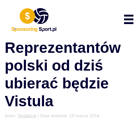
Przewiń do zawartości
Poka
Reprezentantów
polski od dziś
ubierać będzie
Vistula
Autor:
Redakcja
• Data dodania:
10 marca 2016