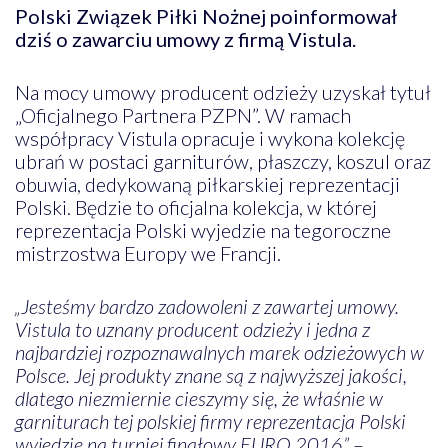
Polski Związek Piłki Nożnej poinformował
dziś o zawarciu umowy z firmą Vistula.
Na mocy umowy producent odzieży uzyskał tytuł
„Oficjalnego Partnera PZPN”. W ramach
współpracy Vistula opracuje i wykona kolekcję
ubrań w postaci garniturów, płaszczy, koszul oraz
obuwia, dedykowaną piłkarskiej reprezentacji
Polski. Będzie to oficjalna kolekcja, w której
reprezentacja Polski wyjedzie na tegoroczne
mistrzostwa Europy we Francji.
„Jesteśmy bardzo zadowoleni z zawartej umowy.
Vistula to uznany producent odzieży i jedna z
najbardziej rozpoznawalnych marek odzieżowych w
Polsce. Jej produkty znane są z najwyższej jakości,
dlatego niezmiernie cieszymy się, że właśnie w
garniturach tej polskiej firmy reprezentacja Polski
wyjedzie na turniej finałowy EURO 2016”
–