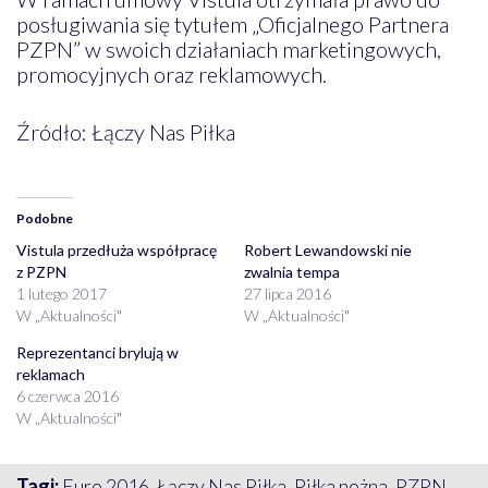
posługiwania się tytułem „Oficjalnego Partnera
PZPN” w swoich działaniach marketingowych,
promocyjnych oraz reklamowych.
Źródło: Łączy Nas Piłka
Podobne
Vistula przedłuża współpracę
Robert Lewandowski nie
z PZPN
zwalnia tempa
1 lutego 2017
27 lipca 2016
W „Aktualności"
W „Aktualności"
Reprezentanci brylują w
reklamach
6 czerwca 2016
W „Aktualności"
Tagi:
Euro 2016
,
Łączy Nas Piłka
,
Piłka nożna
,
PZPN
,