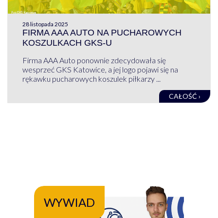
28 listopada 2025
FIRMA AAA AUTO NA PUCHAROWYCH
KOSZULKACH GKS-U
Firma AAA Auto ponownie zdecydowała się
wesprzeć GKS Katowice, a jej logo pojawi się na
rękawku pucharowych koszulek piłkarzy ...
CAŁOŚĆ ›
WYWIAD
WY