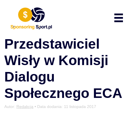
Przewiń do zawartości
Poka
Przedstawiciel
Wisły w Komisji
Dialogu
Społecznego ECA
Autor:
Redakcja
• Data dodania:
11 listopada 2017