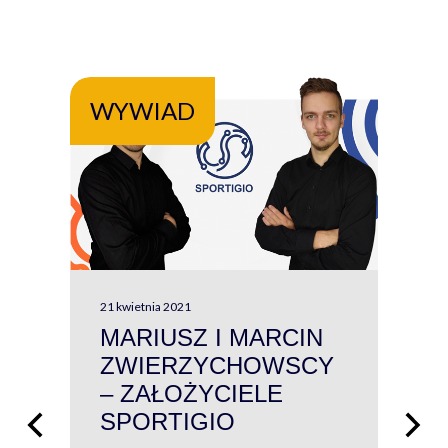
WYWIAD
WY
21 kwietnia 2021
13 kw
MARIUSZ I MARCIN
#W
ZWIERZYCHOWSCY
P
– ZAŁOŻYCIELE
KL
SPORTIGIO
ŁĄ