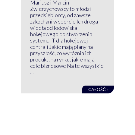
P
Mariusz i Marcin
Z 
Zwierzychowscy to młodzi
przedsiębiorcy, od zawsze
Prz
zakochani w sporcie Ich droga
Klu
wiodła od lodowiska
wir
hokejowego do stworzenia
nim
systemu IT dla hokejowej
GRU
centrali Jakie mają plany na
mog
przyszłość, co wyróżnia ich
net
produkt, na rynku, jakie mają
baz
cele biznesowe Na te wszystkie
kon
...
obec
CAŁOŚĆ ›