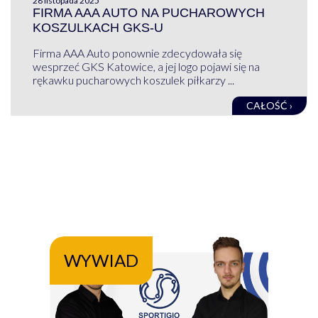
28 listopada 2025
FIRMA AAA AUTO NA PUCHAROWYCH
KOSZULKACH GKS-U
Firma AAA Auto ponownie zdecydowała się
wesprzeć GKS Katowice, a jej logo pojawi się na
rękawku pucharowych koszulek piłkarzy ...
CAŁOŚĆ ›
WYWIAD
WY