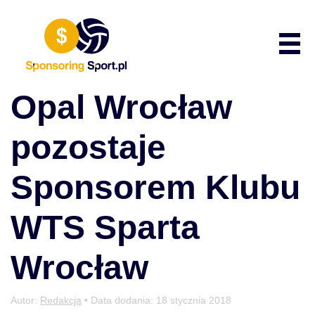
Przewiń do zawartości
Poka
Opal Wrocław
pozostaje
Sponsorem Klubu
WTS Sparta
Wrocław
Autor:
Redakcja
• Data dodania:
18 stycznia 2018