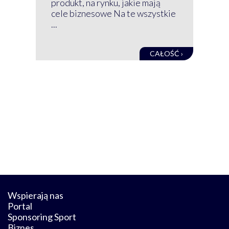
produkt, na rynku, jakie mają
baz
cele biznesowe Na te wszystkie
kon
...
obec
CAŁOŚĆ ›
Wspierają nas
Portal
Sponsoring Sport
Biznes