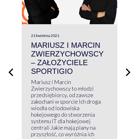
21 kwietnia 2021
13 kw
MARIUSZ I MARCIN
#W
ZWIERZYCHOWSCY
P
– ZAŁOŻYCIELE
KL
SPORTIGIO
ŁĄ
P
Mariusz i Marcin
Z 
Zwierzychowscy to młodzi
przedsiębiorcy, od zawsze
Prz
zakochani w sporcie Ich droga
Klu
wiodła od lodowiska
wir
hokejowego do stworzenia
nim
systemu IT dla hokejowej
GRU
centrali Jakie mają plany na
mog
przyszłość, co wyróżnia ich
net