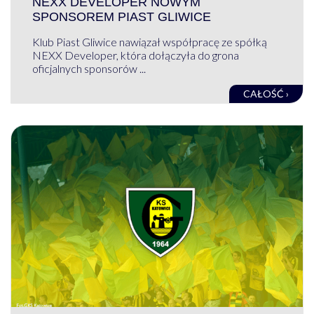
NEXX DEVELOPER NOWYM
SPONSOREM PIAST GLIWICE
Klub Piast Gliwice nawiązał współpracę ze spółką
NEXX Developer, która dołączyła do grona
oficjalnych sponsorów ...
CAŁOŚĆ ›