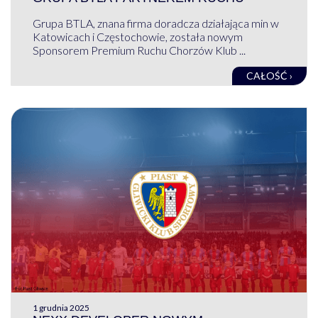
Grupa BTLA, znana firma doradcza działająca min w
Katowicach i Częstochowie, została nowym
Sponsorem Premium Ruchu Chorzów Klub ...
CAŁOŚĆ ›
1 grudnia 2025