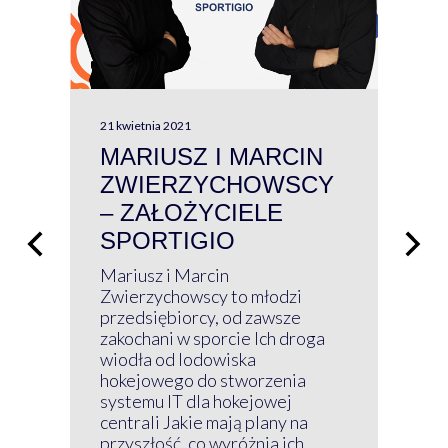
21 kwietnia 2021
13 kw
MARIUSZ I MARCIN
#W
ZWIERZYCHOWSCY
P
– ZAŁOŻYCIELE
KL
SPORTIGIO
ŁĄ
P
Mariusz i Marcin
Z 
Zwierzychowscy to młodzi
przedsiębiorcy, od zawsze
Prz
zakochani w sporcie Ich droga
Klu
wiodła od lodowiska
wir
hokejowego do stworzenia
nim
systemu IT dla hokejowej
GRU
centrali Jakie mają plany na
mog
przyszłość, co wyróżnia ich