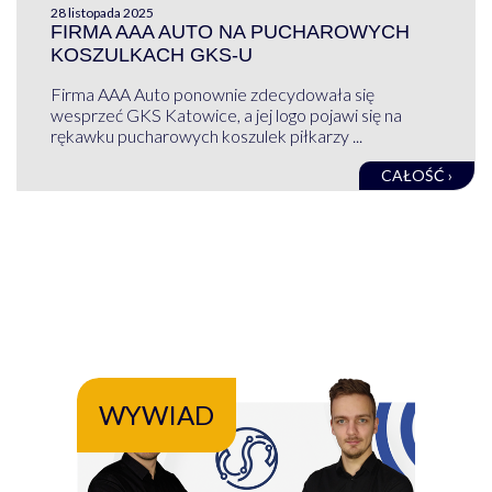
28 listopada 2025
FIRMA AAA AUTO NA PUCHAROWYCH
KOSZULKACH GKS-U
Firma AAA Auto ponownie zdecydowała się
wesprzeć GKS Katowice, a jej logo pojawi się na
rękawku pucharowych koszulek piłkarzy ...
CAŁOŚĆ ›
WYWIAD
WY