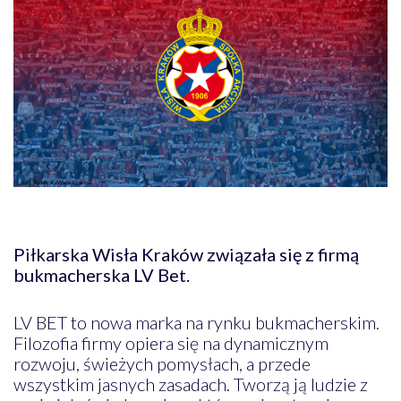
Piłkarska Wisła Kraków związała się z firmą
bukmacherska LV Bet.
LV BET to nowa marka na rynku bukmacherskim.
Filozofia firmy opiera się na dynamicznym
rozwoju, świeżych pomysłach, a przede
wszystkim jasnych zasadach. Tworzą ją ludzie z