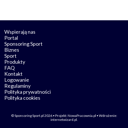
Wspierają nas
Portal
Sponsoring Sport
Biznes
Sport
Produkty
FAQ
Kontakt
Logowanie
Regulaminy
Polityka prywatności
Polityka cookies
© Sponsoring Sport.pl 2026 • Projekt:
NowaPracownia.pl
• Wdrożenie:
internetwizard.pl
.