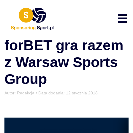
Przewiń do zawartości
Poka
forBET gra razem
z Warsaw Sports
Group
Autor:
Redakcja
• Data dodania:
12 stycznia 2018