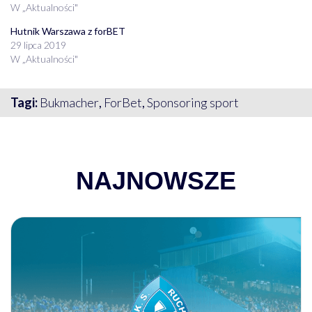
W „Aktualności"
Hutnik Warszawa z forBET
29 lipca 2019
W „Aktualności"
Tagi:
Bukmacher
,
ForBet
,
Sponsoring sport
NAJNOWSZE