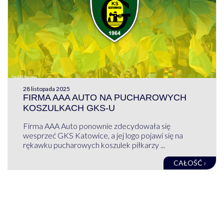
28 listopada 2025
FIRMA AAA AUTO NA PUCHAROWYCH
KOSZULKACH GKS-U
Firma AAA Auto ponownie zdecydowała się
wesprzeć GKS Katowice, a jej logo pojawi się na
rękawku pucharowych koszulek piłkarzy ...
CAŁOŚĆ ›