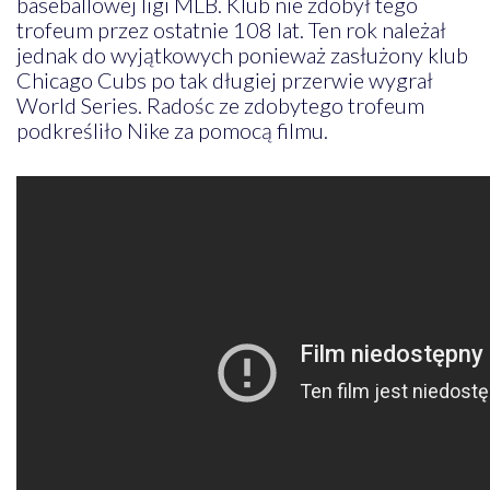
baseballowej ligi MLB. Klub nie zdobył tego
trofeum przez ostatnie 108 lat. Ten rok należał
jednak do wyjątkowych ponieważ zasłużony klub
Chicago Cubs po tak długiej przerwie wygrał
World Series. Radośc ze zdobytego trofeum
podkreśliło Nike za pomocą filmu.