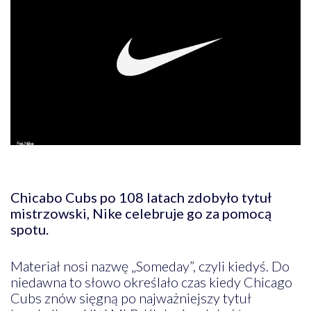
Chicabo Cubs po 108 latach zdobyło tytuł
mistrzowski, Nike celebruje go za pomocą
spotu.
Materiał nosi nazwę „Someday”, czyli kiedyś. Do
niedawna to słowo określało czas kiedy Chicago
Cubs znów sięgną po najważniejszy tytuł