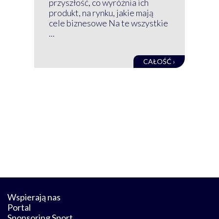
przyszłość, co wyróżnia ich
net
produkt, na rynku, jakie mają
baz
cele biznesowe Na te wszystkie
kon
...
obec
CAŁOŚĆ ›
Wspierają nas
Portal
Sponsoring Sport