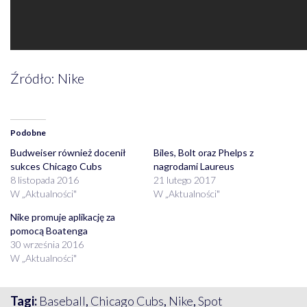
Źródło: Nike
Podobne
Budweiser również docenił
Biles, Bolt oraz Phelps z
sukces Chicago Cubs
nagrodami Laureus
8 listopada 2016
21 lutego 2017
W „Aktualności"
W „Aktualności"
Nike promuje aplikację za
pomocą Boatenga
30 września 2016
W „Aktualności"
Tagi:
Baseball
,
Chicago Cubs
,
Nike
,
Spot