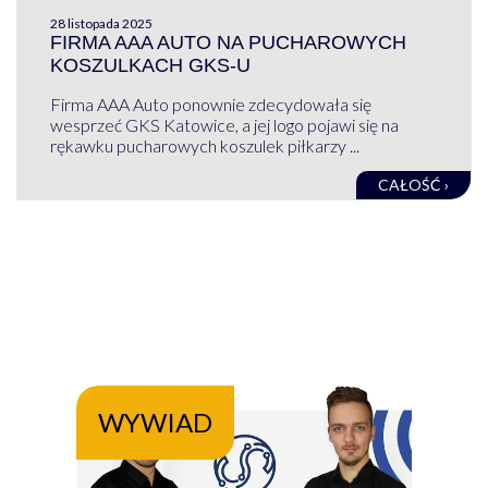
28 listopada 2025
FIRMA AAA AUTO NA PUCHAROWYCH
KOSZULKACH GKS-U
Firma AAA Auto ponownie zdecydowała się
wesprzeć GKS Katowice, a jej logo pojawi się na
rękawku pucharowych koszulek piłkarzy ...
CAŁOŚĆ ›
WYWIAD
WY