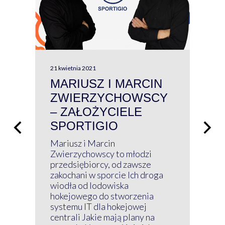
21 kwietnia 2021
13 kw
MARIUSZ I MARCIN
#W
ZWIERZYCHOWSCY
P
– ZAŁOŻYCIELE
KL
SPORTIGIO
ŁĄ
P
Mariusz i Marcin
Z 
Zwierzychowscy to młodzi
przedsiębiorcy, od zawsze
Prz
zakochani w sporcie Ich droga
Klu
wiodła od lodowiska
wir
hokejowego do stworzenia
nim
systemu IT dla hokejowej
GRU
centrali Jakie mają plany na
mog