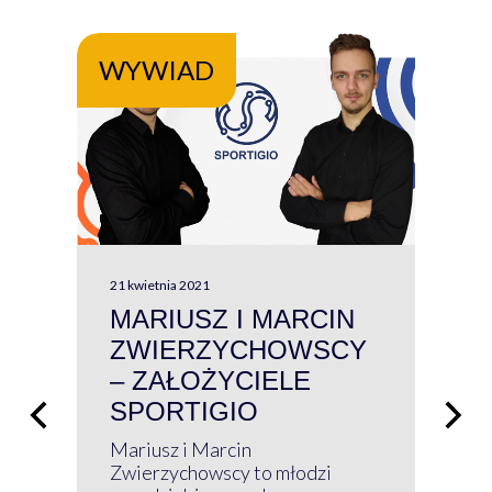
WYWIAD
WY
21 kwietnia 2021
13 kw
MARIUSZ I MARCIN
#W
ZWIERZYCHOWSCY
P
– ZAŁOŻYCIELE
KL
SPORTIGIO
ŁĄ
P
Mariusz i Marcin
Z 
Zwierzychowscy to młodzi