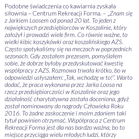
Podobne świadczenia co kawiarnia zyskała
siłownia – Centrum Rekreacji Forma. – „
Znam się
z Jarkiem Loosem od ponad 20 lat. To jeden z
największych przedsiębiorców w Koszalinie, który
założył i prowadzi wiele firm. Co równie ważne, to
wielki kibic koszykówki oraz koszalińskiego AZS.
Często spotykaliśmy się na meczach w poprzednich
sezonach. Gdy zostałem prezesem, pomyślałem
sobie, że dobrze byłoby przedyskutować kwestię
współpracy z AZS. Rozmowa trwała krótko, bo w
odpowiedzi usłyszałem: „Tak, wchodzę w to!”. Warto
dodać, że praca wykonana przez Jarka Loosa na
rzecz przedsiębiorczości w Koszalinie oraz jego
działalność charytatywna została doceniona, gdyż
został nominowany do nagrody Człowieka Roku
2016. To żadne zaskoczenie i moim zdaniem taki
tytuł powinien otrzymać. Współpraca z Centrum
Rekreacji Forma jest dla nas bardzo ważna, bo to
miejsce przyciąga wielu młodych ludzi, którzy