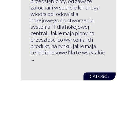
przedsiębiorcy, od zawsze
Prz
zakochani w sporcie Ich droga
Klu
wiodła od lodowiska
wir
hokejowego do stworzenia
nim
systemu IT dla hokejowej
GRU
centrali Jakie mają plany na
mog
przyszłość, co wyróżnia ich
net
produkt, na rynku, jakie mają
baz
cele biznesowe Na te wszystkie
kon
...
obec
CAŁOŚĆ ›