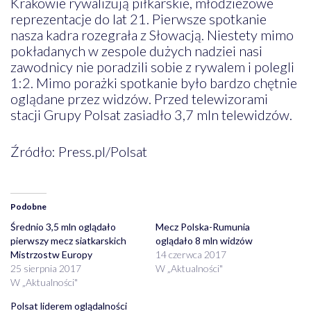
Krakowie rywalizują piłkarskie, młodzieżowe
reprezentacje do lat 21. Pierwsze spotkanie
nasza kadra rozegrała z Słowacją. Niestety mimo
pokładanych w zespole dużych nadziei nasi
zawodnicy nie poradzili sobie z rywalem i polegli
1:2. Mimo porażki spotkanie było bardzo chętnie
oglądane przez widzów. Przed telewizorami
stacji Grupy Polsat zasiadło 3,7 mln telewidzów.
Źródło: Press.pl/Polsat
Podobne
Średnio 3,5 mln oglądało
Mecz Polska-Rumunia
pierwszy mecz siatkarskich
oglądało 8 mln widzów
Mistrzostw Europy
14 czerwca 2017
25 sierpnia 2017
W „Aktualności"
W „Aktualności"
Polsat liderem oglądalności