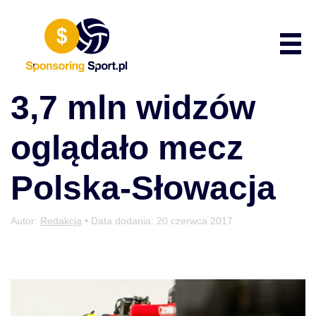
Przewiń do zawartości
Poka
3,7 mln widzów
oglądało mecz
Polska-Słowacja
Autor:
Redakcja
• Data dodania:
20 czerwca 2017