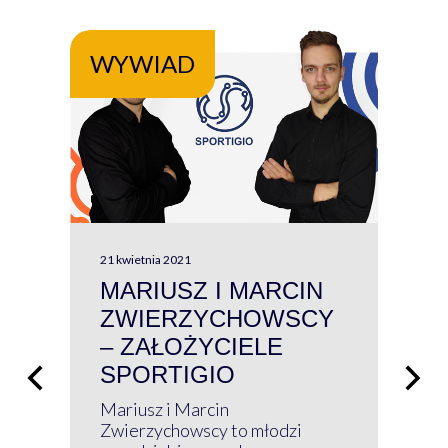
WYWIAD
WY
21 kwietnia 2021
13 kw
MARIUSZ I MARCIN
#W
ZWIERZYCHOWSCY
P
– ZAŁOŻYCIELE
KL
SPORTIGIO
ŁĄ
P
Mariusz i Marcin
Z 
Zwierzychowscy to młodzi