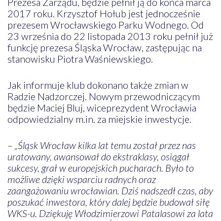
Prezesa Zarządu, będzie pełnił ją do końca marca
2017 roku. Krzysztof Hołub jest jednocześnie
prezesem Wrocławskiego Parku Wodnego. Od
23 września do 22 listopada 2013 roku pełnił już
funkcję prezesa Śląska Wrocław, zastępując na
stanowisku Piotra Waśniewskiego.
Jak informuje klub dokonano także zmian w
Radzie Nadzorczej. Nowym przewodniczącym
będzie Maciej Bluj, wiceprezydent Wrocławia
odpowiedzialny m.in. za miejskie inwestycje.
–
„Śląsk Wrocław kilka lat temu został przez nas
uratowany, awansował do ekstraklasy, osiągał
sukcesy, grał w europejskich pucharach. Było to
możliwe dzięki wsparciu radnych oraz
zaangażowaniu wrocławian. Dziś nadszedł czas, aby
poszukać inwestora, który dalej będzie budował siłę
WKS-u. Dziękuję Włodzimierzowi Patalasowi za lata