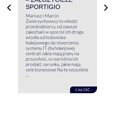
SPORTIGIO
ŁĄ
P
Mariusz i Marcin
Z 
Zwierzychowscy to młodzi
przedsiębiorcy, od zawsze
Prz
zakochani w sporcie Ich droga
Klu
wiodła od lodowiska
wir
hokejowego do stworzenia
nim
systemu IT dla hokejowej
GRU
centrali Jakie mają plany na
mog
przyszłość, co wyróżnia ich
net
produkt, na rynku, jakie mają
baz
cele biznesowe Na te wszystkie
kon
...
obec
CAŁOŚĆ ›