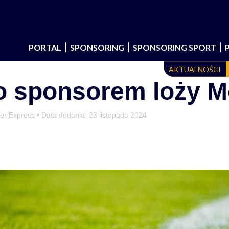
PORTAL
SPONSORING
SPONSORING SPORT
AKTUALNOŚCI
o sponsorem loży 
per Express • Data dodania:
23 listopada 2024