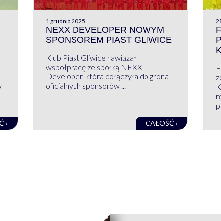
1 grudnia 2025
28
NEXX DEVELOPER NOWYM
F
SPONSOREM PIAST GLIWICE
Klub Piast Gliwice nawiązał
współpracę ze spółką NEXX
F
Developer, która dołączyła do grona
z
w
oficjalnych sponsorów ...
K
r
pi
Ć ›
CAŁOŚĆ ›