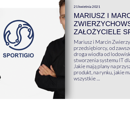
21 kwietnia 2021
MARIUSZ I MAR
ZWIERZYCHOWS
ZAŁOŻYCIELE S
Mariusz i Marcin Zwierz
przedsiębiorcy, od zawsze
droga wiodła od lodowis
stworzenia systemu IT dl
Jakie mają plany na przys
produkt, na rynku, jakie 
wszystkie ...