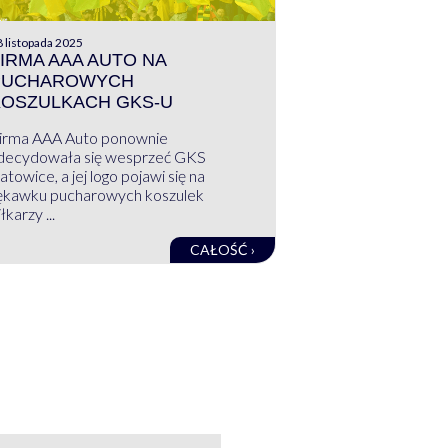
 listopada 2025
IRMA AAA AUTO NA
PUCHAROWYCH
KOSZULKACH GKS-U
irma AAA Auto ponownie
decydowała się wesprzeć GKS
atowice, a jej logo pojawi się na
ękawku pucharowych koszulek
łkarzy ...
CAŁOŚĆ ›