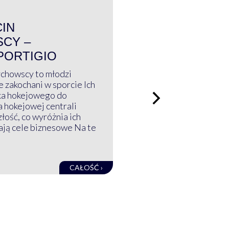
WYWIAD
CIN
CY –
PORTIGIO
ychowscy to młodzi
 zakochani w sporcie Ich
ka hokejowego do
a hokejowej centrali
złość, co wyróżnia ich
mają cele biznesowe Na te
CAŁOŚĆ ›