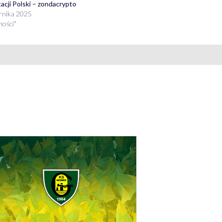
acji Polski – zondacrypto
rnika 2025
ności"