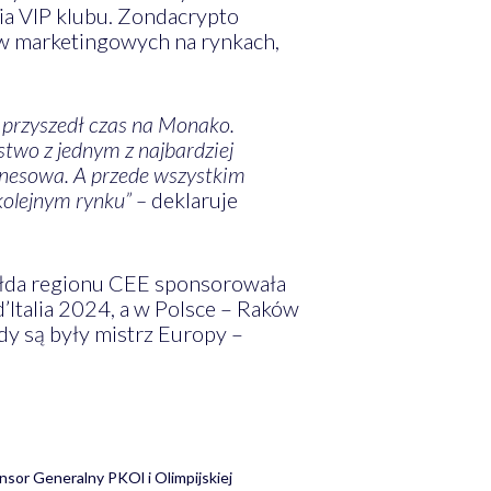
ia VIP klubu. Zondacrypto
w marketingowych na rynkach,
, przyszedł czas na Monako.
two z jednym z najbardziej
znesowa. A przede wszystkim
olejnym rynku” –
deklaruje
ełda regionu CEE sponsorowała
d’Italia 2024, a w Polsce – Raków
y są były mistrz Europy –
sor Generalny PKOl i Olimpijskiej