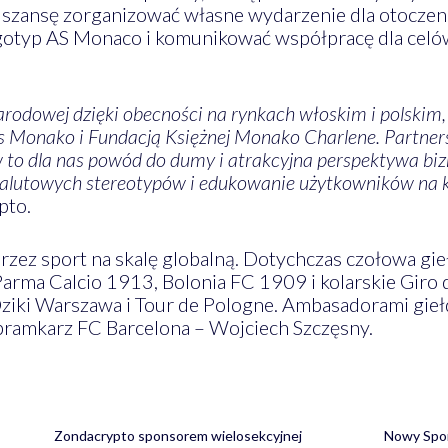
 szansę zorganizować własne wydarzenie dla otoczen
gotyp AS Monaco i komunikować współpracę dla celó
narodowej dzięki obecności na rynkach włoskim i polskim
 Monako i Fundacją Księżnej Monako Charlene. Partners
 to dla nas powód do dumy i atrakcyjna perspektywa bi
alutowych stereotypów i edukowanie użytkowników na k
pto.
zez sport na skalę globalną. Dotychczas czołowa gi
Parma Calcio 1913, Bolonia FC 1909 i kolarskie Giro 
ziki Warszawa i Tour de Pologne. Ambasadorami giełd
i bramkarz FC Barcelona – Wojciech Szczęsny.
Zondacrypto sponsorem wielosekcyjnej
Nowy Spon