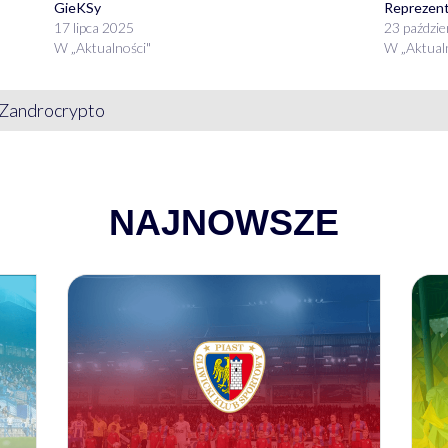
GieKSy
Reprezent
17 lipca 2025
23 paździe
W „Aktualności"
W „Aktual
Zandrocrypto
NAJNOWSZE