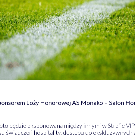
sponsorem Loży Honorowej AS Monako – Salon Ho
to będzie eksponowana między innymi w Strefie VIP
resu świadczeń hospitality, dostępu do ekskluzywnyc