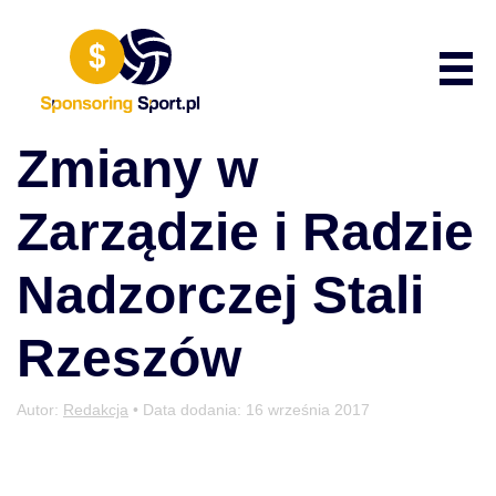
Przewiń do zawartości
Poka
Zmiany w
Zarządzie i Radzie
Nadzorczej Stali
Rzeszów
Autor:
Redakcja
• Data dodania:
16 września 2017