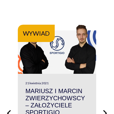
WYWIAD
WY
21 kwietnia 2021
13 kw
MARIUSZ I MARCIN
#W
ZWIERZYCHOWSCY
P
– ZAŁOŻYCIELE
KL
SPORTIGIO
ŁĄ