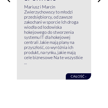
P
Mariusz i Marcin
Z 
Zwierzychowscy to młodzi
przedsiębiorcy, od zawsze
Prz
zakochani w sporcie Ich droga
Klu
wiodła od lodowiska
wir
hokejowego do stworzenia
nim
systemu IT dla hokejowej
GRU
centrali Jakie mają plany na
mog
przyszłość, co wyróżnia ich
net
produkt, na rynku, jakie mają
baz
cele biznesowe Na te wszystkie
kon
...
obec
CAŁOŚĆ ›