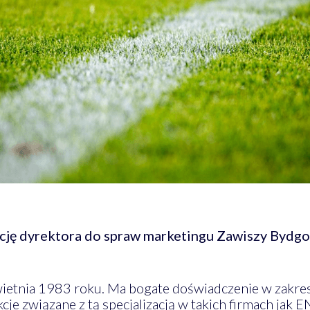
cję dyrektora do spraw marketingu Zawiszy Bydgos
ietnia 1983 roku. Ma bogate doświadczenie w zakres
cje związane z tą specjalizacją w takich firmach jak