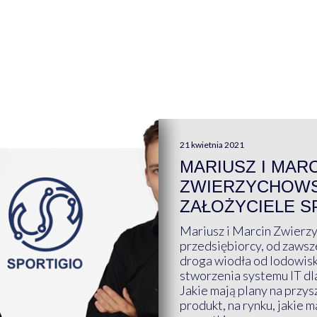
21 kwietnia 2021
MARIUSZ I MAR
ZWIERZYCHOWS
ZAŁOŻYCIELE S
Mariusz i Marcin Zwierz
przedsiębiorcy, od zawsze
droga wiodła od lodowis
stworzenia systemu IT dl
Jakie mają plany na przys
produkt, na rynku, jakie 