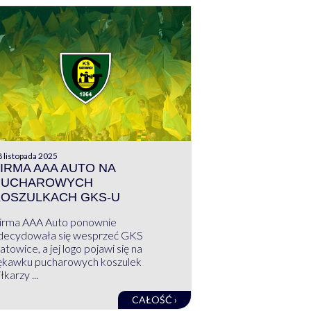
 listopada 2025
IRMA AAA AUTO NA
PUCHAROWYCH
KOSZULKACH GKS-U
irma AAA Auto ponownie
decydowała się wesprzeć GKS
atowice, a jej logo pojawi się na
ękawku pucharowych koszulek
łkarzy ...
CAŁOŚĆ ›