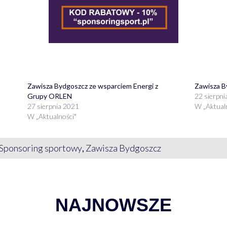
Zawisza Bydgoszcz ze wsparciem Energi z
Zawisza B
Grupy ORLEN
22 sierpni
27 sierpnia 2021
W „Aktual
W „Aktualności"
Sponsoring sportowy
,
Zawisza Bydgoszcz
NAJNOWSZE