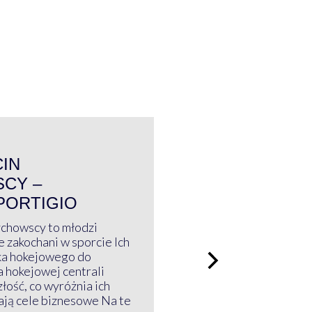
WYWIAD
CIN
CY –
PORTIGIO
ychowscy to młodzi
 zakochani w sporcie Ich
ka hokejowego do
a hokejowej centrali
złość, co wyróżnia ich
mają cele biznesowe Na te