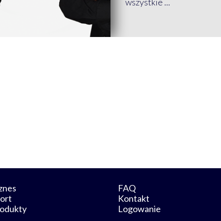
wszystkie ...
znes
FAQ
ort
Kontakt
odukty
Logowanie