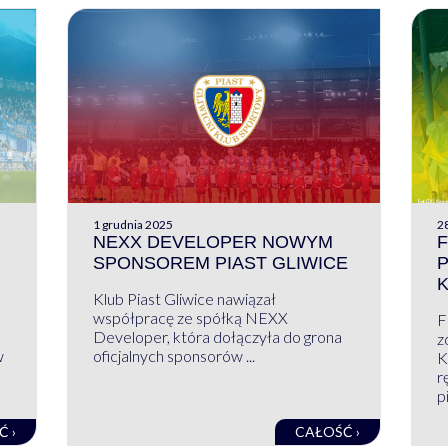
1 grudnia 2025
28
NEXX DEVELOPER NOWYM
F
SPONSOREM PIAST GLIWICE
Klub Piast Gliwice nawiązał
współpracę ze spółką NEXX
F
Developer, która dołączyła do grona
z
w
oficjalnych sponsorów ...
K
r
pi
Ć ›
CAŁOŚĆ ›