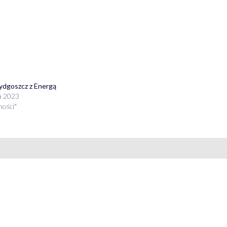
ydgoszcz z Energą
a 2023
ności"