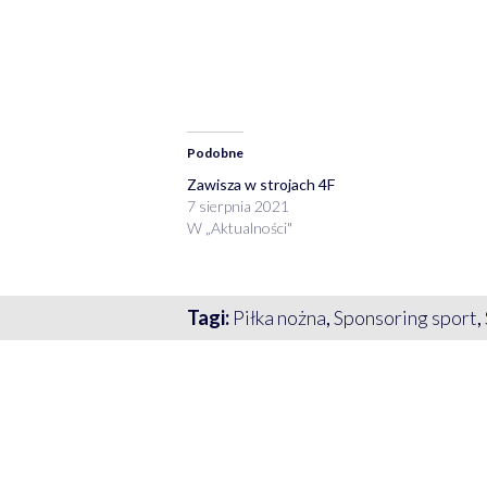
Podobne
Zawisza w strojach 4F
7 sierpnia 2021
W „Aktualności"
Tagi:
Piłka nożna
,
Sponsoring sport
,