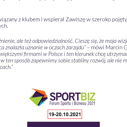
 związany z klubem i wspierał Zawiszę w szeroko poję
ych.
żnienie, ale też odpowiedzialność. Cieszę się, że moja wi
ca znalazła uznanie w oczach zarządu”
– mówi Marcin G
jwiększymi firmami w Polsce i ten kierunek chcę utrzym
 w ten sposób zapewnimy sobie stabilny rozwój, ale nie
cach.”