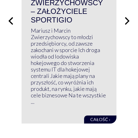
ZWIERZYCHOWSCY
P
– ZAŁOŻYCIELE
KL
SPORTIGIO
ŁĄ
P
Mariusz i Marcin
Z 
Zwierzychowscy to młodzi
przedsiębiorcy, od zawsze
Prz
zakochani w sporcie Ich droga
Klu
wiodła od lodowiska
wir
hokejowego do stworzenia
nim
systemu IT dla hokejowej
GRU
centrali Jakie mają plany na
mog
przyszłość, co wyróżnia ich
net
produkt, na rynku, jakie mają
baz
cele biznesowe Na te wszystkie
kon
...
obec
CAŁOŚĆ ›