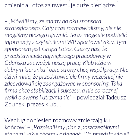
zmienić a Lotos zainwestuje duże pieniądze.
– „Mówiliśmy, że mamy na oku sponsora
strategicznego. Cały czas rozmawialiśmy, ale nie
mogliśmy niczego ujawnić. Teraz mogę się podzielić
informacją z czytelnikami WP SportoweFakty. Tym
sponsorem jest Grupa Lotos. Cieszy nas, że
przedstawiciele największego pracodawcy w
Gdańsku zauważyli naszą pracę. Klub idzie w
dobrym kierunku i obie strony chcą współpracy. Nie
dziwi mnie, że przedstawiciele firmy wcześniej nie
zdecydowali się zaangażować w sponsoring. Taka
firma chce stabilizacji i sukcesu, a nie corocznej
walki o awans i utrzymanie”
– powiedział Tadeusz
Zdunek, prezes klubu.
Według doniesień rozmowy zmierzają ku
końcowi –
„Rozpisaliśmy plan z poszczególnymi
etapami, jakie chcemy osiągnąć. Dla przedstawicieli