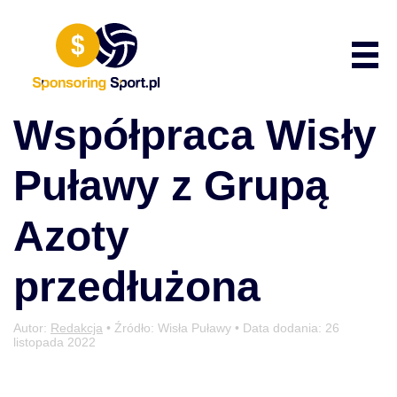
Przewiń do zawartości
Poka
Współpraca Wisły
Puławy z Grupą
Azoty
przedłużona
Autor:
Redakcja
• Źródło: Wisła Puławy • Data dodania:
26
listopada 2022