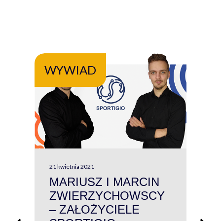
WYWIAD
WY
21 kwietnia 2021
13 kw
MARIUSZ I MARCIN
#W
ZWIERZYCHOWSCY
P
– ZAŁOŻYCIELE
KL