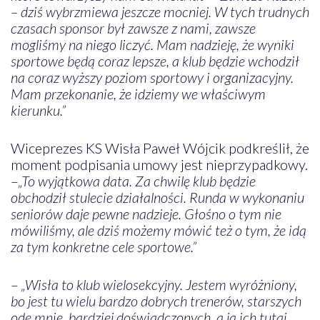
– dziś wybrzmiewa jeszcze mocniej. W tych trudnych
czasach sponsor był zawsze z nami, zawsze
mogliśmy na niego liczyć. Mam nadzieję, że wyniki
sportowe będą coraz lepsze, a klub będzie wchodził
na coraz wyższy poziom sportowy i organizacyjny.
Mam przekonanie, że idziemy we właściwym
kierunku.”
Wiceprezes KS Wisła Paweł Wójcik podkreślił, że
moment podpisania umowy jest nieprzypadkowy.
–
„To wyjątkowa data. Za chwilę klub będzie
obchodził stulecie działalności. Runda w wykonaniu
seniorów daje pewne nadzieje. Głośno o tym nie
mówiliśmy, ale dziś możemy mówić też o tym, że idą
za tym konkretne cele sportowe.”
–
„Wisła to klub wielosekcyjny. Jestem wyróżniony,
bo jest tu wielu bardzo dobrych trenerów, starszych
ode mnie, bardziej doświadczonych, a ja ich tutaj