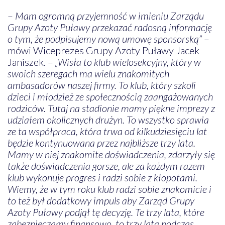
–
Mam ogromną przyjemność w imieniu Zarządu
Grupy Azoty Puławy przekazać radosną informację
o tym, że podpisujemy nową umowę sponsorską”
–
mówi Wiceprezes Grupy Azoty Puławy Jacek
Janiszek. –
„Wisła to klub wielosekcyjny, który w
swoich szeregach ma wielu znakomitych
ambasadorów naszej firmy. To klub, który szkoli
dzieci i młodzież ze społecznością zaangażowanych
rodziców. Tutaj na stadionie mamy piękne imprezy z
udziałem okolicznych drużyn. To wszystko sprawia
ze ta współpraca, która trwa od kilkudziesięciu lat
będzie kontynuowana przez najbliższe trzy lata.
Mamy w niej znakomite doświadczenia, zdarzyły się
także doświadczenia gorsze, ale za każdym razem
klub wykonuje progres i radzi sobie z kłopotami.
Wiemy, że w tym roku klub radzi sobie znakomicie i
to też był dodatkowy impuls aby Zarząd Grupy
Azoty Puławy podjął tę decyzję. Te trzy lata, które
zabezpieczamy finansowo, to trzy lata podczas