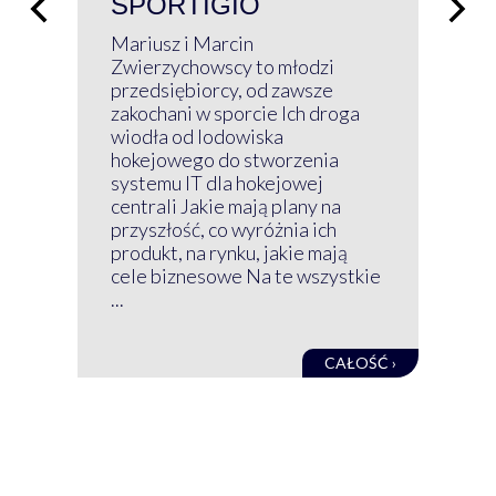
SPORTIGIO
ŁĄ
P
Mariusz i Marcin
Z 
Zwierzychowscy to młodzi
przedsiębiorcy, od zawsze
Prz
zakochani w sporcie Ich droga
Klu
wiodła od lodowiska
wir
hokejowego do stworzenia
nim
systemu IT dla hokejowej
GRU
centrali Jakie mają plany na
mog
przyszłość, co wyróżnia ich
net
produkt, na rynku, jakie mają
baz
cele biznesowe Na te wszystkie
kon
...
obec
CAŁOŚĆ ›