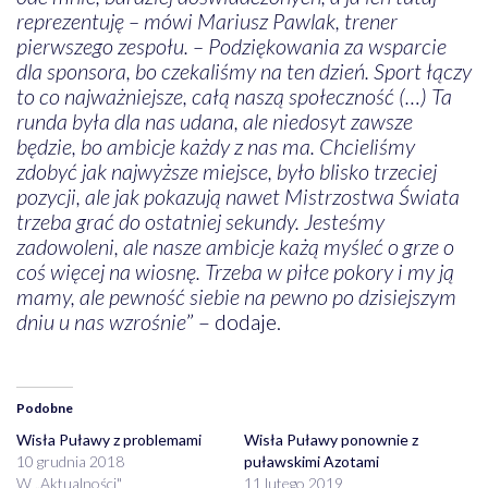
reprezentuję – mówi Mariusz Pawlak, trener
pierwszego zespołu. – Podziękowania za wsparcie
dla sponsora, bo czekaliśmy na ten dzień. Sport łączy
to co najważniejsze, całą naszą społeczność (…) Ta
runda była dla nas udana, ale niedosyt zawsze
będzie, bo ambicje każdy z nas ma. Chcieliśmy
zdobyć jak najwyższe miejsce, było blisko trzeciej
pozycji, ale jak pokazują nawet Mistrzostwa Świata
trzeba grać do ostatniej sekundy. Jesteśmy
zadowoleni, ale nasze ambicje każą myśleć o grze o
coś więcej na wiosnę. Trzeba w piłce pokory i my ją
mamy, ale pewność siebie na pewno po dzisiejszym
dniu u nas wzrośnie
” – dodaje.
Podobne
Wisła Puławy z problemami
Wisła Puławy ponownie z
10 grudnia 2018
puławskimi Azotami
W „Aktualności"
11 lutego 2019