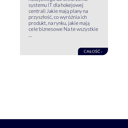
nim
systemu IT dla hokejowej
GRU
centrali Jakie mają plany na
mog
przyszłość, co wyróżnia ich
net
produkt, na rynku, jakie mają
baz
cele biznesowe Na te wszystkie
kon
...
obec
CAŁOŚĆ ›