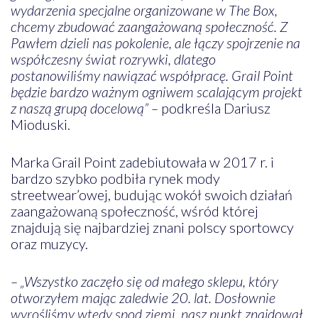
wydarzenia specjalne organizowane w The Box,
chcemy zbudować zaangażowaną społeczność. Z
Pawłem dzieli nas pokolenie, ale łączy spojrzenie na
współczesny świat rozrywki, dlatego
postanowiliśmy nawiązać współpracę. Grail Point
będzie bardzo ważnym ogniwem scalającym projekt
z naszą grupą docelową” –
podkreśla Dariusz
Mioduski.
Marka Grail Point zadebiutowała w 2017 r. i
bardzo szybko podbiła rynek mody
streetwear’owej, budując wokół swoich działań
zaangażowaną społeczność, wśród której
znajdują się najbardziej znani polscy sportowcy
oraz muzycy.
– „Wszystko zaczęło się od małego sklepu, który
otworzyłem mając zaledwie 20. lat. Dosłownie
wyrośliśmy wtedy spod ziemi, nasz punkt znajdował