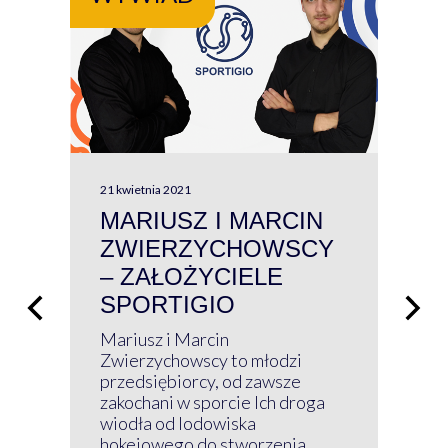
21 kwietnia 2021
13 kw
MARIUSZ I MARCIN
#W
ZWIERZYCHOWSCY
P
– ZAŁOŻYCIELE
KL
SPORTIGIO
ŁĄ
P
Mariusz i Marcin
Z 
Zwierzychowscy to młodzi
przedsiębiorcy, od zawsze
Prz
zakochani w sporcie Ich droga
Klu
wiodła od lodowiska
wir
hokejowego do stworzenia