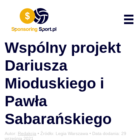
Przewiń do zawartości
Poka
Wspólny projekt
Dariusza
Mioduskiego i
Pawła
Sabarańskiego
Autor:
Redakcja
• Źródło: Legia Warszawa • Data dodania:
29
września 2021