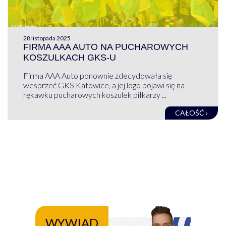
28 listopada 2025
FIRMA AAA AUTO NA PUCHAROWYCH
KOSZULKACH GKS-U
Firma AAA Auto ponownie zdecydowała się
wesprzeć GKS Katowice, a jej logo pojawi się na
rękawku pucharowych koszulek piłkarzy ...
CAŁOŚĆ ›
WYWIAD
WY