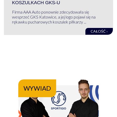
KOSZULKACH GKS-U
Firma AAA Auto ponownie zdecydowała się
wesprzeć GKS Katowice, a jej logo pojawi się na
rękawku pucharowych koszulek piłkarzy ...
CAŁOŚĆ ›
WYWIAD
WY