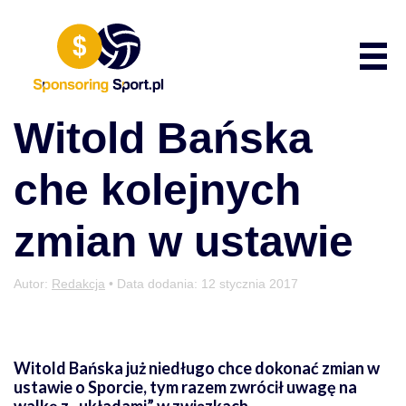
Przewiń do zawartości
Poka
Witold Bańska
che kolejnych
zmian w ustawie
Autor:
Redakcja
• Data dodania:
12 stycznia 2017
Witold Bańska już niedługo chce dokonać zmian w
ustawie o Sporcie, tym razem zwrócił uwagę na
walkę z „układami” w związkach.