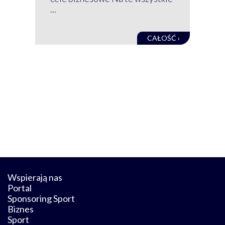
kon
...
obec
CAŁOŚĆ ›
Wspierają nas
Portal
Sponsoring Sport
Biznes
Sport