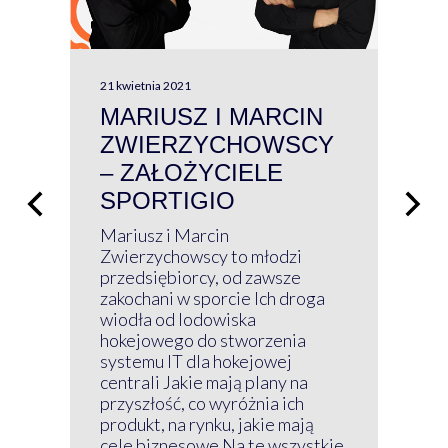
21 kwietnia 2021
13 kw
MARIUSZ I MARCIN
#W
ZWIERZYCHOWSCY
P
– ZAŁOŻYCIELE
KL
SPORTIGIO
ŁĄ
P
Mariusz i Marcin
Z 
Zwierzychowscy to młodzi
przedsiębiorcy, od zawsze
Prz
zakochani w sporcie Ich droga
Klu
wiodła od lodowiska
wir
hokejowego do stworzenia
nim
systemu IT dla hokejowej
GRU
centrali Jakie mają plany na
mog
przyszłość, co wyróżnia ich
net
produkt, na rynku, jakie mają
baz
cele biznesowe Na te wszystkie