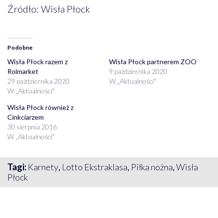
Źródło: Wisła Płock
Podobne
Wisła Płock razem z
Wisła Płock partnerem ZOO
Rolmarket
9 października 2020
29 października 2020
W „Aktualności"
W „Aktualności"
Wisła Płock również z
Cinkciarzem
30 sierpnia 2016
W „Aktualności"
Tagi:
Karnety
,
Lotto Ekstraklasa
,
Piłka nożna
,
Wisła
Płock