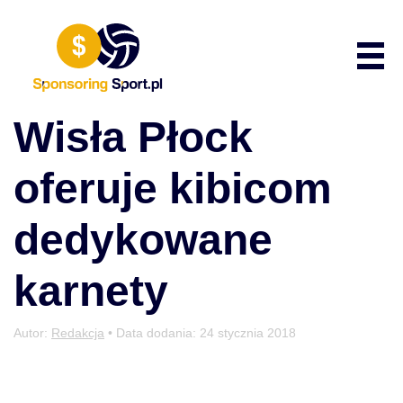
Przewiń do zawartości
Poka
Wisła Płock
oferuje kibicom
dedykowane
karnety
Autor:
Redakcja
• Data dodania:
24 stycznia 2018