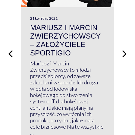
21 kwietnia 2021
13 kw
MARIUSZ I MARCIN
#W
ZWIERZYCHOWSCY
P
– ZAŁOŻYCIELE
KL
SPORTIGIO
ŁĄ
P
Mariusz i Marcin
Z 
Zwierzychowscy to młodzi
przedsiębiorcy, od zawsze
Prz
zakochani w sporcie Ich droga
Klu
wiodła od lodowiska
wir
hokejowego do stworzenia
nim
systemu IT dla hokejowej
GRU
centrali Jakie mają plany na
mog
przyszłość, co wyróżnia ich
net
produkt, na rynku, jakie mają
baz
cele biznesowe Na te wszystkie
kon
...