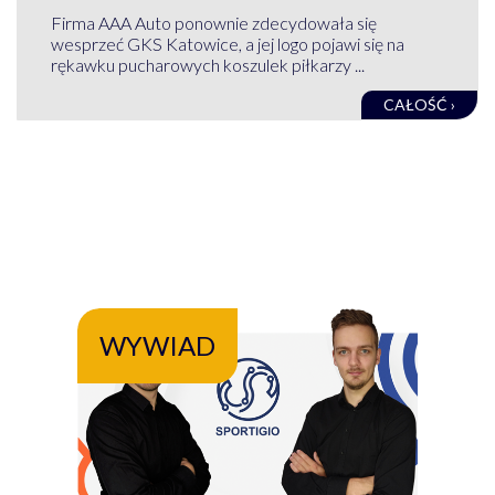
Firma AAA Auto ponownie zdecydowała się
wesprzeć GKS Katowice, a jej logo pojawi się na
rękawku pucharowych koszulek piłkarzy ...
CAŁOŚĆ ›
WYWIAD
WY