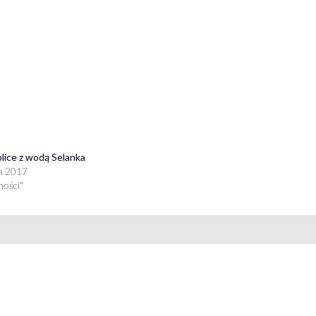
lice z wodą Selanka
ia 2017
ności"