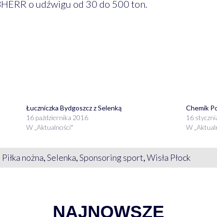
HERR o udźwigu od 30 do 500 ton.
Łuczniczka Bydgoszcz z Selenką
Chemik Po
16 października 2016
16 styczn
W „Aktualności"
W „Aktual
,
Piłka nożna
,
Selenka
,
Sponsoring sport
,
Wisła Płock
NAJNOWSZE