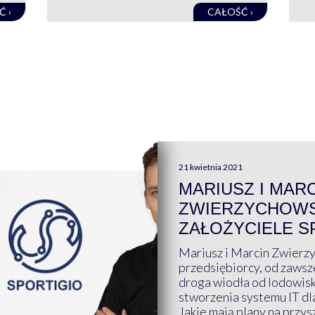
Ć ›
CAŁOŚĆ ›
21 kwietnia 2021
MARIUSZ I MAR
ZWIERZYCHOWS
ZAŁOŻYCIELE S
Mariusz i Marcin Zwierz
przedsiębiorcy, od zawsze
droga wiodła od lodowis
stworzenia systemu IT dl
Jakie mają plany na przys