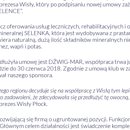
ezesa Wisły, który po podpisaniu nowej umowy zaża
SELENCE”.
 oferowania usług leczniczych, rehabilitacyjnych i o
neralnej SELENKA, która jest wydobywana z prasta
iera naturalną, dużą ilość składników mineralnych n
nez, wapń i potas.
rzedłużyła umowę jest DŹWIG-MAR, współpraca trwa ju
zie do 30 czerwca 2018. Zgodnie z umową klub w za
ał naszego sponsora.
szego regionu decyduje się na współpracę z Wisłą tym l
zo zadowoleni, że zdecydowała się przedłużyć tę owocną,
prezes Wisły Płock.
wijającą się firmą o ugruntowanej pozycji. Funkcjo
Głównym celem działalności jest świadczenie komp