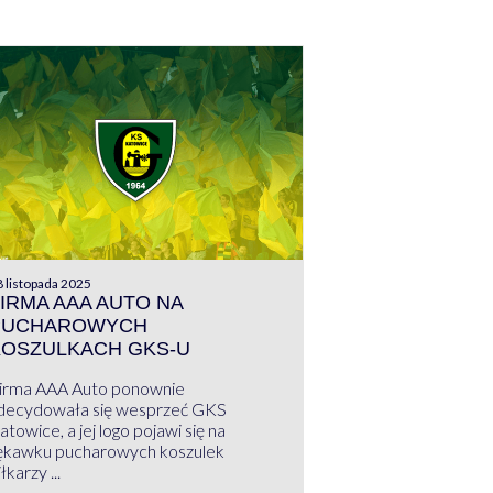
 listopada 2025
IRMA AAA AUTO NA
PUCHAROWYCH
KOSZULKACH GKS-U
irma AAA Auto ponownie
decydowała się wesprzeć GKS
atowice, a jej logo pojawi się na
ękawku pucharowych koszulek
łkarzy ...