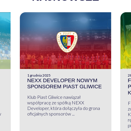
1 grudnia 2025
28
NEXX DEVELOPER NOWYM
F
SPONSOREM PIAST GLIWICE
Klub Piast Gliwice nawiązał
współpracę ze spółką NEXX
F
Developer, która dołączyła do grona
z
w
oficjalnych sponsorów ...
K
r
pi