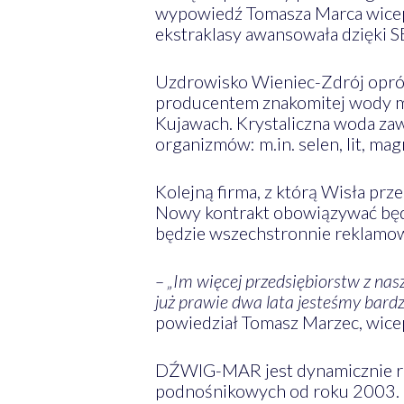
wypowiedź Tomasza Marca wicepr
ekstraklasy awansowała dzięki 
Uzdrowisko Wieniec-Zdrój oprócz
producentem znakomitej wody mi
Kujawach. Krystaliczna woda zaw
organizmów: m.in. selen, lit, mag
Kolejną firma, z którą Wisła p
Nowy kontrakt obowiązywać będ
będzie wszechstronnie reklamow
– „Im więcej przedsiębiorstw z na
już prawie dwa lata jesteśmy bard
powiedział Tomasz Marzec, wice
DŹWIG-MAR jest dynamicznie roz
podnośnikowych od roku 2003. 