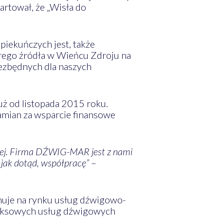
rtował, że „Wisła do
piekuńczych jest, także
rego źródła w Wieńcu Zdroju na
iezbędnych dla naszych
ż od listopada 2015 roku.
mian za wsparcie finansowe
epiej. Firma DŹWIG-MAR jest z nami
 jak dotąd, współpracę”
–
nuje na rynku usług dźwigowo-
leksowych usług dźwigowych