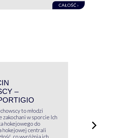
CAŁOŚĆ ›
WYWIAD
CIN
CY –
PORTIGIO
ychowscy to młodzi
 zakochani w sporcie Ich
ka hokejowego do
a hokejowej centrali
złość, co wyróżnia ich