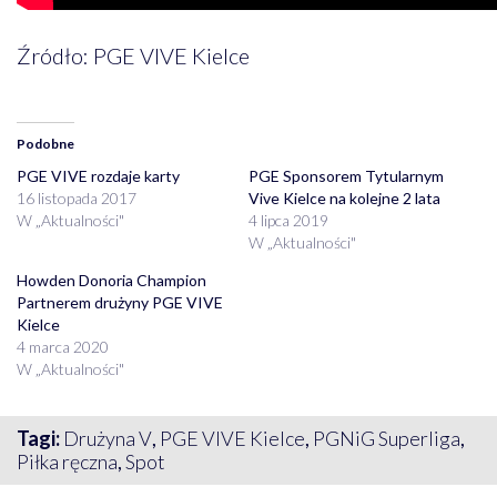
Źródło: PGE VIVE Kielce
Podobne
PGE VIVE rozdaje karty
PGE Sponsorem Tytularnym
16 listopada 2017
Vive Kielce na kolejne 2 lata
W „Aktualności"
4 lipca 2019
W „Aktualności"
Howden Donoria Champion
Partnerem drużyny PGE VIVE
Kielce
4 marca 2020
W „Aktualności"
Tagi:
Drużyna V
,
PGE VIVE Kielce
,
PGNiG Superliga
,
Piłka ręczna
,
Spot