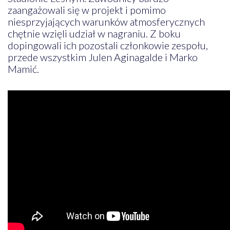
zaangażowali się w projekt i pomimo
niesprzyjających warunków atmosferycznych
chętnie wzięli udział w nagraniu. Z boku
dopingowali ich pozostali członkowie zespołu,
przede wszystkim Julen Aginagalde i Marko
Mamić.