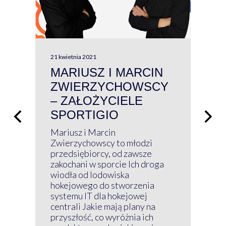
21 kwietnia 2021
13 kw
MARIUSZ I MARCIN
#W
ZWIERZYCHOWSCY
P
– ZAŁOŻYCIELE
KL
SPORTIGIO
ŁĄ
P
Mariusz i Marcin
Z 
Zwierzychowscy to młodzi
przedsiębiorcy, od zawsze
Prz
zakochani w sporcie Ich droga
Klu
wiodła od lodowiska
wir
hokejowego do stworzenia
nim
systemu IT dla hokejowej
GRU
centrali Jakie mają plany na
mog
przyszłość, co wyróżnia ich
net