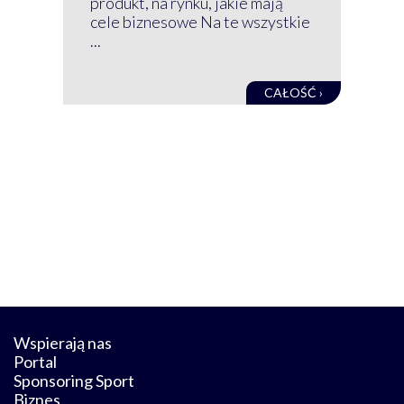
produkt, na rynku, jakie mają
baz
cele biznesowe Na te wszystkie
kon
...
obec
CAŁOŚĆ ›
Wspierają nas
Portal
Sponsoring Sport
Biznes