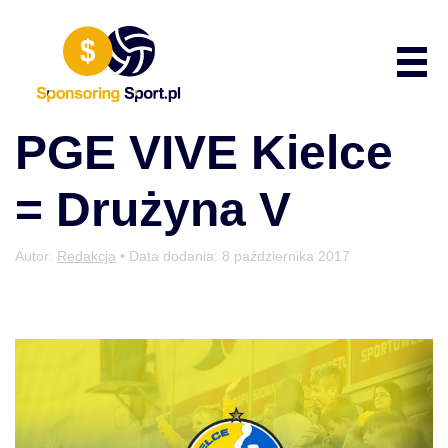
Przewiń do zawartości
Poka
PGE VIVE Kielce
= Drużyna V
Autor:
Redakcja
• Data dodania:
8 października 2017