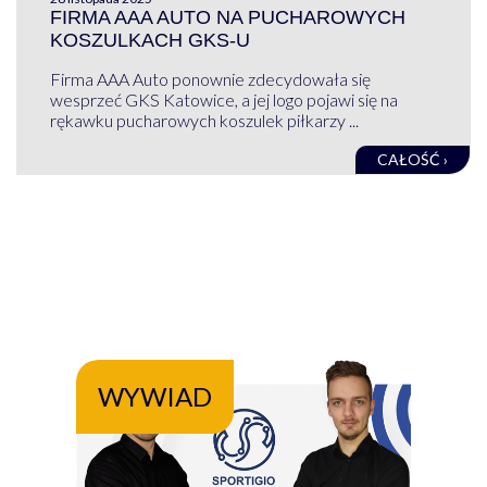
FIRMA AAA AUTO NA PUCHAROWYCH
KOSZULKACH GKS-U
Firma AAA Auto ponownie zdecydowała się
wesprzeć GKS Katowice, a jej logo pojawi się na
rękawku pucharowych koszulek piłkarzy ...
CAŁOŚĆ ›
WYWIAD
WY