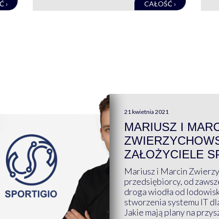
Ć ›
CAŁOŚĆ ›
21 kwietnia 2021
MARIUSZ I MAR
ZWIERZYCHOWS
ZAŁOŻYCIELE S
Mariusz i Marcin Zwierz
przedsiębiorcy, od zawsze
droga wiodła od lodowis
stworzenia systemu IT dl
Jakie mają plany na przys