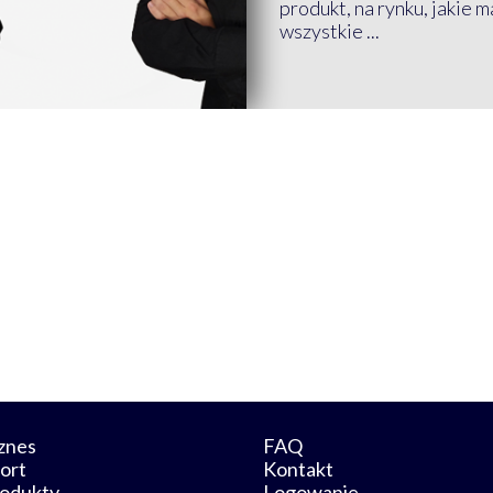
produkt, na rynku, jakie 
wszystkie ...
znes
FAQ
ort
Kontakt
odukty
Logowanie