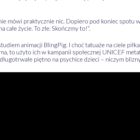
ie mówi praktycznie nic. Dopiero pod koniec spotu 
 całe życie. To złe. Skończmy to!”.
udiem animacji BlingPig. I choć tatuaże na ciele piłk
ama, to użyto ich w kampanii społecznej UNICEF meta
ugotrwałe piętno na psychice dzieci – niczym blizny