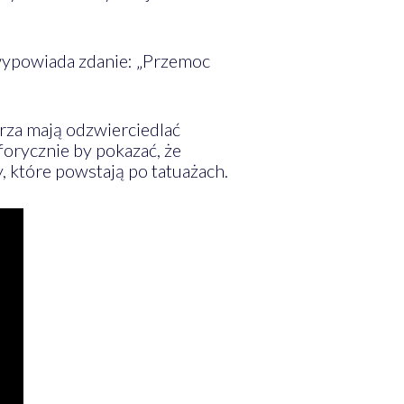
wypowiada zdanie: „Przemoc
arza mają odzwierciedlać
forycznie by pokazać, że
, które powstają po tatuażach.