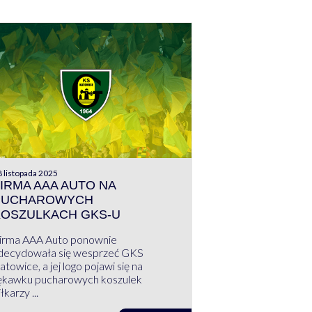
 listopada 2025
IRMA AAA AUTO NA
PUCHAROWYCH
KOSZULKACH GKS-U
irma AAA Auto ponownie
decydowała się wesprzeć GKS
atowice, a jej logo pojawi się na
ękawku pucharowych koszulek
łkarzy ...