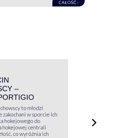
CAŁOŚĆ ›
WYWIAD
CIN
CY –
PORTIGIO
ychowscy to młodzi
 zakochani w sporcie Ich
ka hokejowego do
a hokejowej centrali
złość, co wyróżnia ich