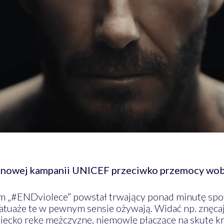
 nowej kampanii UNICEF przeciwko przemocy wob
 „#ENDviolece” powstał trwający ponad minutę spot.
Tatuaże te w pewnym sensie ożywają. Widać np. znęca
iecko rękę mężczyznę, niemowlę płaczące na skute krz