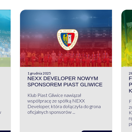
1 grudnia 2025
28
NEXX DEVELOPER NOWYM
F
SPONSOREM PIAST GLIWICE
Klub Piast Gliwice nawiązał
współpracę ze spółką NEXX
F
Developer, która dołączyła do grona
z
w
oficjalnych sponsorów ...
K
r
pi