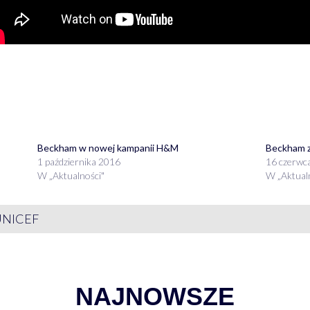
Beckham w nowej kampanii H&M
Beckham z
1 października 2016
16 czerwc
W „Aktualności"
W „Aktual
UNICEF
NAJNOWSZE