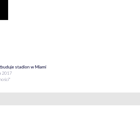
buduje stadion w Miami
a 2017
ności"