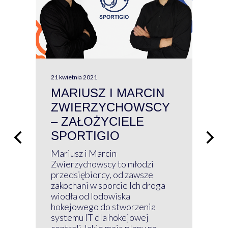
21 kwietnia 2021
13 kw
MARIUSZ I MARCIN
#W
ZWIERZYCHOWSCY
P
– ZAŁOŻYCIELE
KL
SPORTIGIO
ŁĄ
P
Mariusz i Marcin
Z 
Zwierzychowscy to młodzi
przedsiębiorcy, od zawsze
Prz
zakochani w sporcie Ich droga
Klu
wiodła od lodowiska
wir
hokejowego do stworzenia
nim
systemu IT dla hokejowej
GRU
centrali Jakie mają plany na