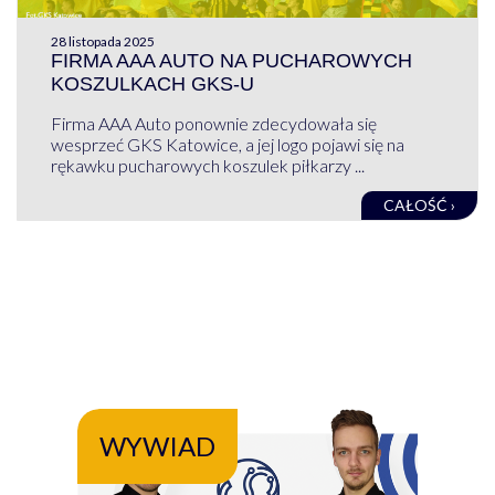
28 listopada 2025
FIRMA AAA AUTO NA PUCHAROWYCH
KOSZULKACH GKS-U
Firma AAA Auto ponownie zdecydowała się
wesprzeć GKS Katowice, a jej logo pojawi się na
rękawku pucharowych koszulek piłkarzy ...
CAŁOŚĆ ›
WYWIAD
WY