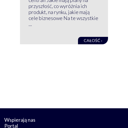
mog
przyszłość, co wyróżnia ich
net
produkt, na rynku, jakie mają
baz
cele biznesowe Na te wszystkie
kon
...
obec
CAŁOŚĆ ›
Wspierają nas
Portal