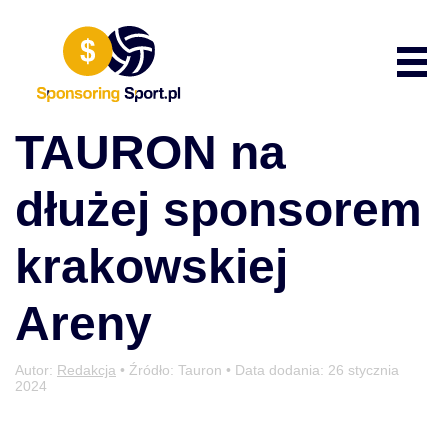
Przewiń do zawartości
Poka
TAURON na
dłużej sponsorem
krakowskiej
Areny
Autor:
Redakcja
• Źródło: Tauron • Data dodania:
26 stycznia
2024