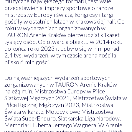
muzyczne największego formatu, festiwale i
przedstawienia, imprezy sportowe o randze
mistrzostw Europy i świata, kongresy i targi
gościły w ostatnich latach w krakowskiej hali. Co
roku w wydarzeniach organizowanych w
TAURON Arenie Kraków bierze udział kilkaset
tysięcy osób. Od otwarcia obiektu w 2014 roku
do końca roku 2023 r. odbyło się w nim ponad
2,4 tys. wydarzeń, w tym czasie arena gościła
blisko 6 mln gości.
Do najważniejszych wydarzeń sportowych
zorganizowanych w TAURON Arenie Kraków
należą m.in. Mistrzostwa Europy w Piłce
Siatkowej Mężczyzn 2021, Mistrzostwa Świata w
Piłce Ręcznej Mężczyzn 2023, Mistrzostwa
Świata w karate, Motocyklowe Mistrzostwa
Świata SuperEnduro, Siatkarska Liga Narodów,
Memoriał Huberta Jerzego Wagnera. W Arenie
wystąpiły światowe gwiazdy muzyki m.in. Björk,