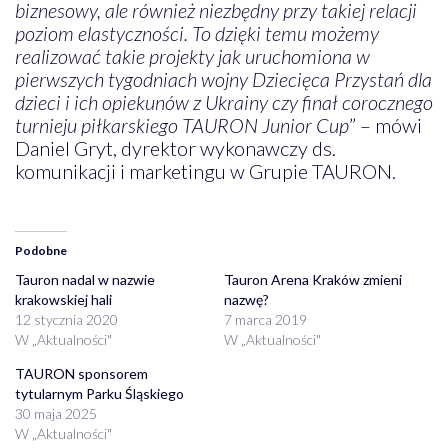
biznesowy, ale również niezbędny przy takiej relacji
poziom elastyczności. To dzięki temu możemy
realizować takie projekty jak uruchomiona w
pierwszych tygodniach wojny Dziecięca Przystań dla
dzieci i ich opiekunów z Ukrainy czy finał corocznego
turnieju piłkarskiego TAURON Junior Cup
” – mówi
Daniel Gryt, dyrektor wykonawczy ds.
komunikacji i marketingu w Grupie TAURON.
Podobne
Tauron nadal w nazwie
Tauron Arena Kraków zmieni
krakowskiej hali
nazwę?
12 stycznia 2020
7 marca 2019
W „Aktualności"
W „Aktualności"
TAURON sponsorem
tytularnym Parku Śląskiego
30 maja 2025
W „Aktualności"