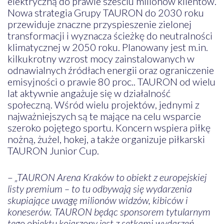
elektryczną do prawie sześciu milionów klientów.
Nowa strategia Grupy TAURON do 2030 roku
przewiduje znaczne przyspieszenie zielonej
transformacji i wyznacza ścieżkę do neutralności
klimatycznej w 2050 roku. Planowany jest m.in.
kilkukrotny wzrost mocy zainstalowanych w
odnawialnych źródłach energii oraz ograniczenie
emisyjności o prawie 80 proc.. TAURON od wielu
lat aktywnie angażuje się w działalność
społeczną. Wśród wielu projektów, jednymi z
najważniejszych są te mające na celu wsparcie
szeroko pojętego sportu. Koncern wspiera piłkę
nożną, żużel, hokej, a także organizuje piłkarski
TAURON Junior Cup.
–
„TAURON Arena Kraków to obiekt z europejskiej
listy premium – to tu odbywają się wydarzenia
skupiające uwagę milionów widzów, kibiców i
koneserów. TAURON będąc sponsorem tytularnym
tego obiektu kojarzony jest z setkami wydarzeń,