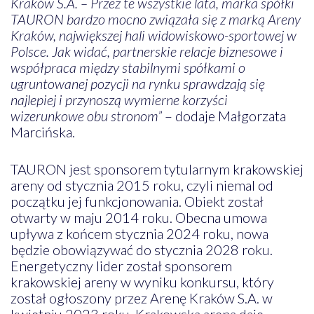
Kraków S.A. – Przez te wszystkie lata, marka spółki
TAURON bardzo mocno związała się z marką Areny
Kraków, największej hali widowiskowo-sportowej w
Polsce. Jak widać, partnerskie relacje biznesowe i
współpraca między stabilnymi spółkami o
ugruntowanej pozycji na rynku sprawdzają się
najlepiej i przynoszą wymierne korzyści
wizerunkowe obu stronom”
– dodaje Małgorzata
Marcińska.
TAURON jest sponsorem tytularnym krakowskiej
areny od stycznia 2015 roku, czyli niemal od
początku jej funkcjonowania. Obiekt został
otwarty w maju 2014 roku. Obecna umowa
upływa z końcem stycznia 2024 roku, nowa
będzie obowiązywać do stycznia 2028 roku.
Energetyczny lider został sponsorem
krakowskiej areny w wyniku konkursu, który
został ogłoszony przez Arenę Kraków S.A. w
kwietniu 2023 roku. Krakowska arena daje