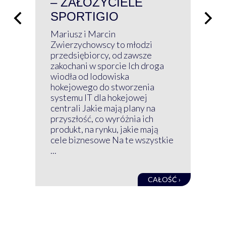
– ZAŁOŻYCIELE
KL
SPORTIGIO
ŁĄ
P
Mariusz i Marcin
Z 
Zwierzychowscy to młodzi
przedsiębiorcy, od zawsze
Prz
zakochani w sporcie Ich droga
Klu
wiodła od lodowiska
wir
hokejowego do stworzenia
nim
systemu IT dla hokejowej
GRU
centrali Jakie mają plany na
mog
przyszłość, co wyróżnia ich
net
produkt, na rynku, jakie mają
baz
cele biznesowe Na te wszystkie
kon
...
obec
CAŁOŚĆ ›