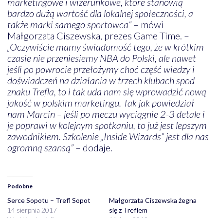
marketingowe i wizerunkowe, które stanowią
bardzo dużą wartość dla lokalnej społeczności, a
także marki samego sportowca”
– mówi
Małgorzata Ciszewska, prezes Game Time. –
„Oczywiście mamy świadomość tego, że w krótkim
czasie nie przeniesiemy NBA do Polski, ale nawet
jeśli po powrocie przełożymy choć część wiedzy i
doświadczeń na działania w trzech klubach spod
znaku Trefla, to i tak uda nam się wprowadzić nową
jakość w polskim marketingu. Tak jak powiedział
nam Marcin – jeśli po meczu wyciągnie 2-3 detale i
je poprawi w kolejnym spotkaniu, to już jest lepszym
zawodnikiem. Szkolenie „Inside Wizards” jest dla nas
ogromną szansą”
– dodaje.
Podobne
Serce Sopotu – Trefl Sopot
Małgorzata Ciszewska żegna
14 sierpnia 2017
się z Treflem