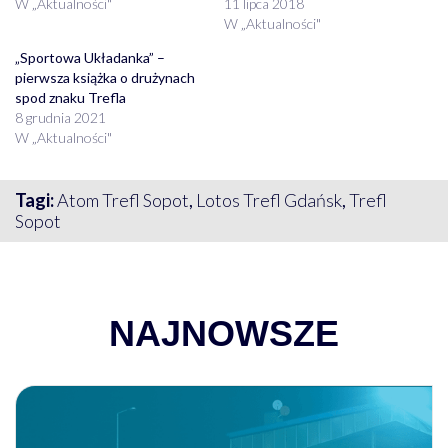
W „Aktualności"
11 lipca 2018
W „Aktualności"
„Sportowa Układanka” –
pierwsza książka o drużynach
spod znaku Trefla
8 grudnia 2021
W „Aktualności"
Tagi:
Atom Trefl Sopot
,
Lotos Trefl Gdańsk
,
Trefl
Sopot
NAJNOWSZE