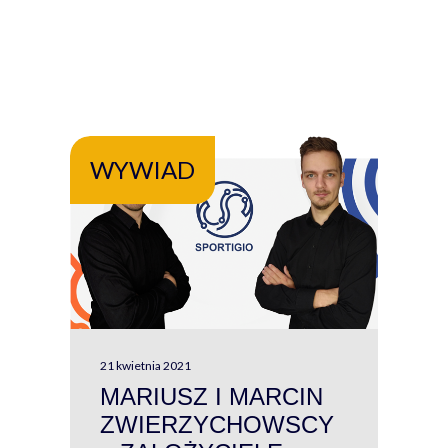
WYWIAD
WY
21 kwietnia 2021
13 kw
MARIUSZ I MARCIN
#W
ZWIERZYCHOWSCY
P