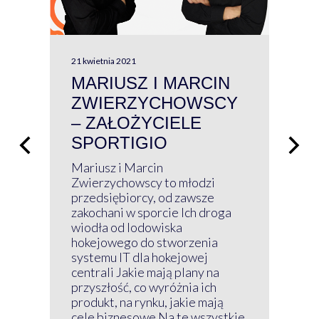
21 kwietnia 2021
13 kw
MARIUSZ I MARCIN
#W
ZWIERZYCHOWSCY
P
– ZAŁOŻYCIELE
KL
SPORTIGIO
ŁĄ
P
Mariusz i Marcin
Z 
Zwierzychowscy to młodzi
przedsiębiorcy, od zawsze
Prz
zakochani w sporcie Ich droga
Klu
wiodła od lodowiska
wir
hokejowego do stworzenia
nim
systemu IT dla hokejowej
GRU
centrali Jakie mają plany na
mog
przyszłość, co wyróżnia ich
net
produkt, na rynku, jakie mają
baz
cele biznesowe Na te wszystkie