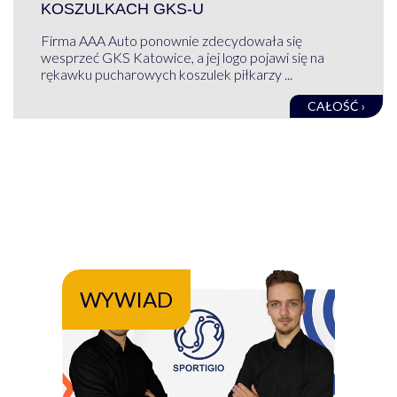
KOSZULKACH GKS-U
Firma AAA Auto ponownie zdecydowała się
wesprzeć GKS Katowice, a jej logo pojawi się na
rękawku pucharowych koszulek piłkarzy ...
CAŁOŚĆ ›
WYWIAD
WY