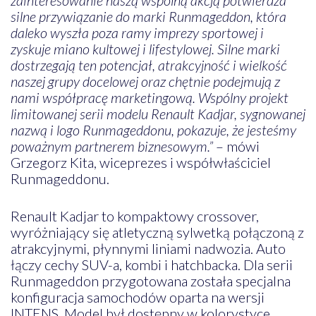
silne przywiązanie do marki Runmageddon, która
daleko wyszła poza ramy imprezy sportowej i
zyskuje miano kultowej i lifestylowej. Silne marki
dostrzegają ten potencjał, atrakcyjność i wielkość
naszej grupy docelowej oraz chętnie podejmują z
nami współpracę marketingową. Wspólny projekt
limitowanej serii modelu Renault Kadjar, sygnowanej
nazwą i logo Runmageddonu, pokazuje, że jesteśmy
poważnym partnerem biznesowym.”
– mówi
Grzegorz Kita, wiceprezes i współwłaściciel
Runmageddonu.
Renault Kadjar to kompaktowy crossover,
wyróżniający się atletyczną sylwetką połączoną z
atrakcyjnymi, płynnymi liniami nadwozia. Auto
łączy cechy SUV-a, kombi i hatchbacka. Dla serii
Runmageddon przygotowana została specjalna
konfiguracja samochodów oparta na wersji
INTENS. Model był dostępny w kolorystyce