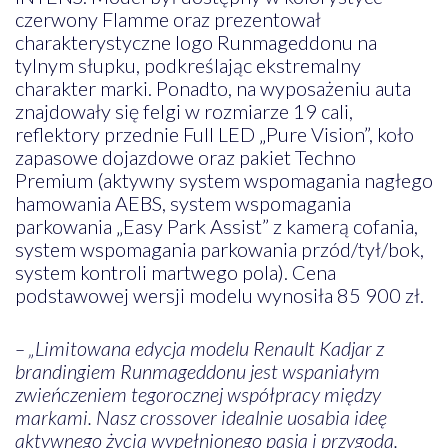
czerwony Flamme oraz prezentował
charakterystyczne logo Runmageddonu na
tylnym słupku, podkreślając ekstremalny
charakter marki. Ponadto, na wyposażeniu auta
znajdowały się felgi w rozmiarze 19 cali,
reflektory przednie Full LED „Pure Vision”, koło
zapasowe dojazdowe oraz pakiet Techno
Premium (aktywny system wspomagania nagłego
hamowania AEBS, system wspomagania
parkowania „Easy Park Assist” z kamerą cofania,
system wspomagania parkowania przód/tył/bok,
system kontroli martwego pola). Cena
podstawowej wersji modelu wynosiła 85 900 zł.
– „Limitowana edycja modelu Renault Kadjar z
brandingiem Runmageddonu jest wspaniałym
zwieńczeniem tegorocznej współpracy między
markami. Nasz crossover idealnie uosabia ideę
aktywnego życia wypełnionego pasją i przygodą.