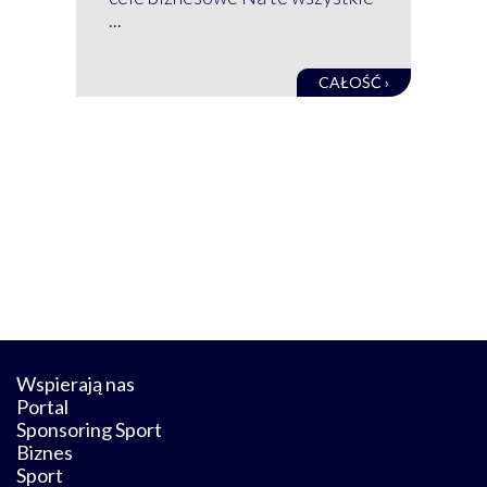
kon
...
obec
CAŁOŚĆ ›
Wspierają nas
Portal
Sponsoring Sport
Biznes
Sport