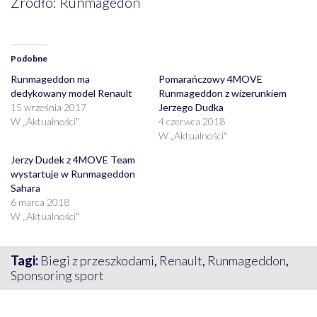
Źródło: Runmagedon
Podobne
Runmageddon ma
Pomarańczowy 4MOVE
dedykowany model Renault
Runmageddon z wizerunkiem
15 września 2017
Jerzego Dudka
W „Aktualności"
4 czerwca 2018
W „Aktualności"
Jerzy Dudek z 4MOVE Team
wystartuje w Runmageddon
Sahara
6 marca 2018
W „Aktualności"
Tagi:
Biegi z przeszkodami
,
Renault
,
Runmageddon
,
Sponsoring sport