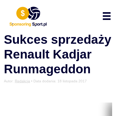
Przewiń do zawartości
Poka
Sukces sprzedaży
Renault Kadjar
Runmageddon
Autor:
Redakcja
• Data dodania:
18 listopada 2017