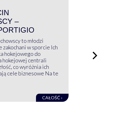
WYWIAD
CIN
CY –
PORTIGIO
ychowscy to młodzi
 zakochani w sporcie Ich
ka hokejowego do
a hokejowej centrali
złość, co wyróżnia ich
mają cele biznesowe Na te
CAŁOŚĆ ›