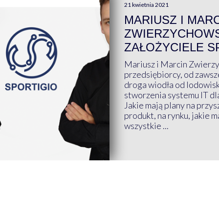
21 kwietnia 2021
MARIUSZ I MAR
ZWIERZYCHOWS
ZAŁOŻYCIELE S
Mariusz i Marcin Zwierz
przedsiębiorcy, od zawsze
droga wiodła od lodowis
stworzenia systemu IT dl
Jakie mają plany na przys
produkt, na rynku, jakie 
wszystkie ...