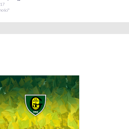
017
ności"