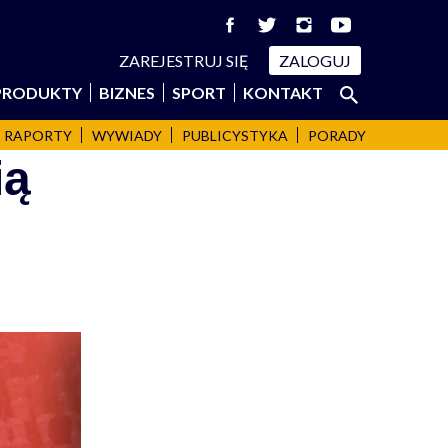
ZAREJESTRUJ SIĘ
ZALOGUJ
Szukaj:
PRODUKTY
BIZNES
SPORT
KONTAKT
SZUKAJ
RAPORTY
WYWIADY
PUBLICYSTYKA
PORADY
ią