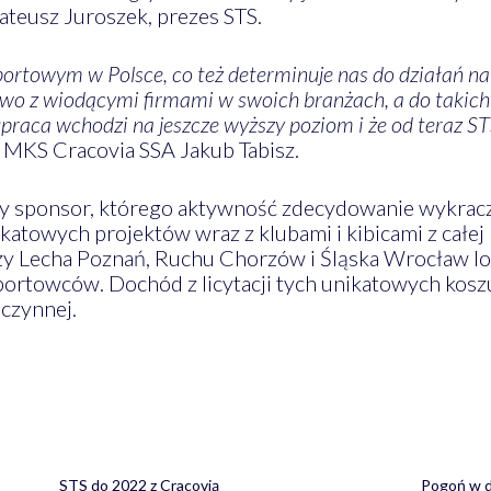
teusz Juroszek, prezes STS.
ortowym w Polsce, co też determinuje nas do działań n
owo z wiodącymi firmami w swoich branżach, a do takich
praca wchodzi na jeszcze wyższy poziom i że od teraz STS
 MKS Cracovia SSA Jakub Tabisz.
ny sponsor, którego aktywność zdecydowanie wykracz
atowych projektów wraz z klubami i kibicami z całej P
arzy Lecha Poznań, Ruchu Chorzów i Śląska Wrocław lo
portowców. Dochód z licytacji tych unikatowych kosz
czynnej.
STS do 2022 z Cracovią
Pogoń w d