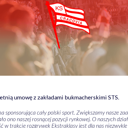
letnią umowę z zakładami bukmacherskimi STS.
ma sponsorująca cały polski sport. Zwiększamy nasze za
dało ono naszej rosnącej pozycji rynkowej. O naszych dzi
w trakcie rozgrywek Ekstraklasy jest dla nas niezwykle 