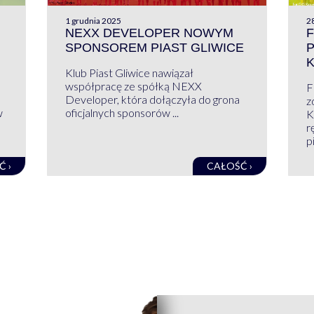
1 grudnia 2025
28
NEXX DEVELOPER NOWYM
F
SPONSOREM PIAST GLIWICE
Klub Piast Gliwice nawiązał
współpracę ze spółką NEXX
F
Developer, która dołączyła do grona
z
w
oficjalnych sponsorów ...
K
r
pi
Ć ›
CAŁOŚĆ ›