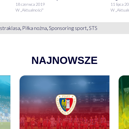
18 czerwca 2019
11 lipca 2
W „Aktualności"
W „Aktual
straklasa
,
Piłka nożna
,
Sponsoring sport
,
STS
NAJNOWSZE