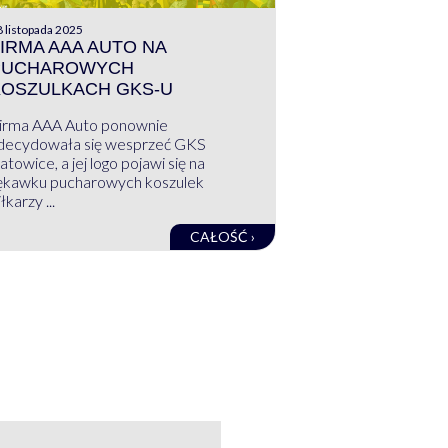
 listopada 2025
IRMA AAA AUTO NA
PUCHAROWYCH
KOSZULKACH GKS-U
irma AAA Auto ponownie
decydowała się wesprzeć GKS
atowice, a jej logo pojawi się na
ękawku pucharowych koszulek
łkarzy ...
CAŁOŚĆ ›