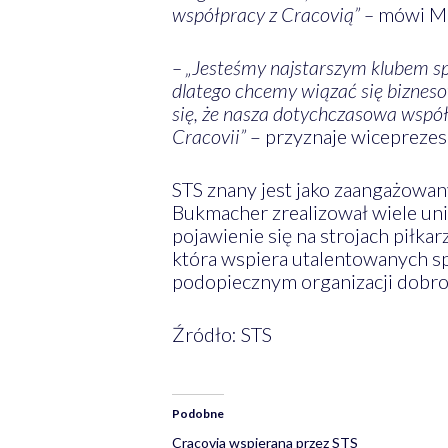
współpracy z Cracovią” –
mówi Ma
– „Jesteśmy najstarszym klubem sp
dlatego chcemy wiązać się biznes
się, że nasza dotychczasowa współ
Cracovii”
– przyznaje wiceprezes
STS znany jest jako zaangażowa
Bukmacher zrealizował wiele unik
pojawienie się na strojach piłk
która wspiera utalentowanych s
podopiecznym organizacji dobro
Źródło: STS
Podobne
Cracovia wspierana przez STS