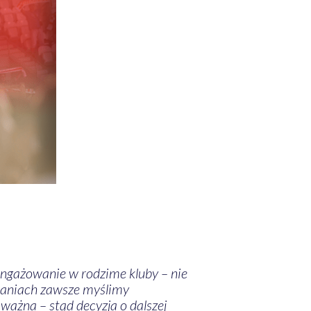
angażowanie w rodzime kluby – nie
ałaniach zawsze myślimy
ważna – stąd decyzja o dalszej