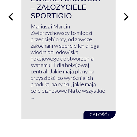
– ZAŁOŻYCIELE
KL
SPORTIGIO
ŁĄ
P
Mariusz i Marcin
Z 
Zwierzychowscy to młodzi
przedsiębiorcy, od zawsze
Prz
zakochani w sporcie Ich droga
Klu
wiodła od lodowiska
wir
hokejowego do stworzenia
nim
systemu IT dla hokejowej
GRU
centrali Jakie mają plany na
mog
przyszłość, co wyróżnia ich
net
produkt, na rynku, jakie mają
baz
cele biznesowe Na te wszystkie
kon
...
obec
CAŁOŚĆ ›