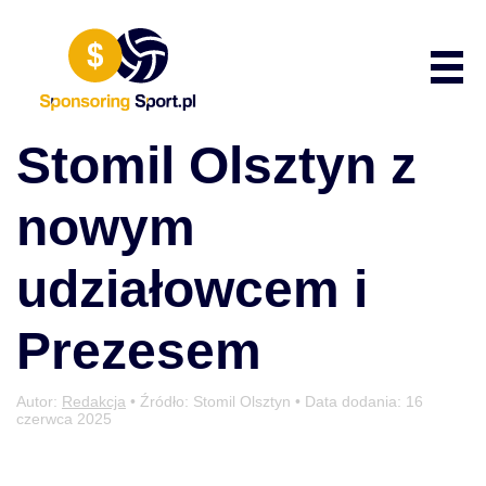
Przewiń do zawartości
Poka
Stomil Olsztyn z
nowym
udziałowcem i
Prezesem
Autor:
Redakcja
• Źródło: Stomil Olsztyn • Data dodania:
16
czerwca 2025