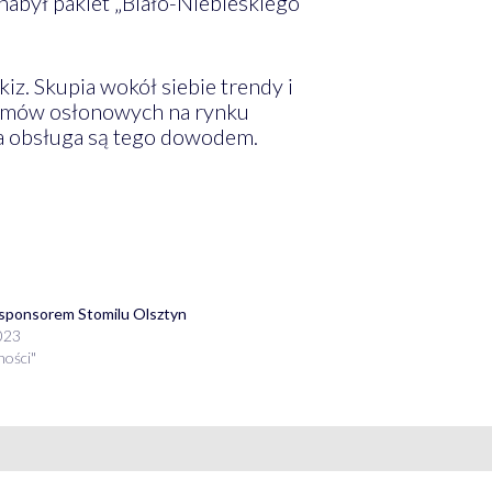
nabył pakiet „Biało-Niebieskiego
z. Skupia wokół siebie trendy i
stemów osłonowych na rynku
a obsługa są tego dowodem.
sponsorem Stomilu Olsztyn
023
ności"