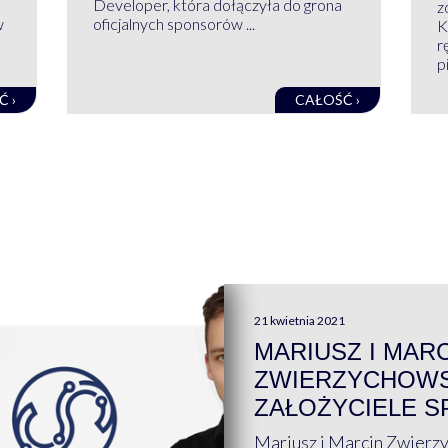
Developer, która dołączyła do grona
z
w
oficjalnych sponsorów ...
K
r
pi
Ć ›
CAŁOŚĆ ›
21 kwietnia 2021
MARIUSZ I MAR
ZWIERZYCHOWS
ZAŁOŻYCIELE S
Mariusz i Marcin Zwierz