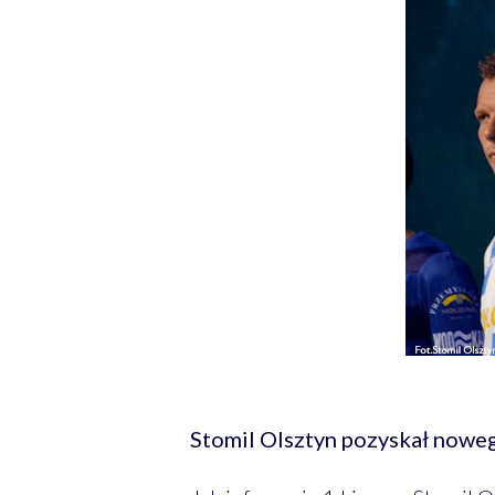
Stomil Olsztyn pozyskał nowego