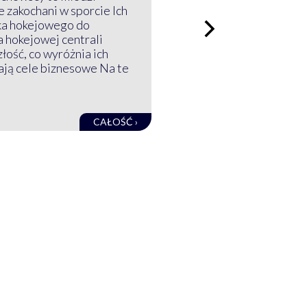
 zakochani w sporcie Ich
ka hokejowego do
a hokejowej centrali
złość, co wyróżnia ich
mają cele biznesowe Na te
CAŁOŚĆ ›