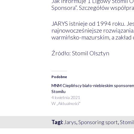
Jak informuje 1 Ligowy Stomil O
Sponsora”. Szczegółów współpra
JARYS istnieje od 1994 roku. Jes
najnowocześniejsze rozwiązania.
warmińsko-mazurskim, a zakład 
Źródło: Stomil Olsztyn
Podobne
MNM Cieplińscy biało-niebieskim sponsore
Stomilu
4 kwietnia 2021
W „Aktualności"
Tagi:
Jarys
,
Sponsoring sport
,
Stomi