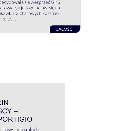
decydowała się wesprzeć GKS
atowice, a jej logo pojawi się na
ękawku pucharowych koszulek
łkarzy ...
CAŁOŚĆ ›
WYWIAD
CIN
CY –
PORTIGIO
ychowscy to młodzi