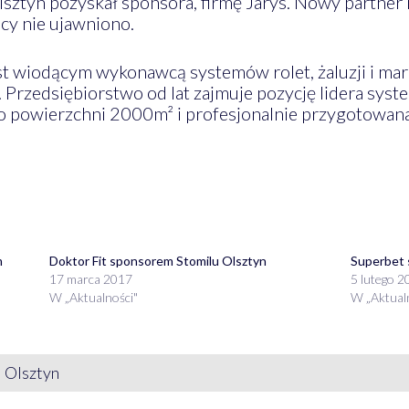
lsztyn pozyskał sponsora, firmę Jarys. Nowy partner 
cy nie ujawniono.
t wiodącym wykonawcą systemów rolet, żaluzji i marki
 Przedsiębiorstwo od lat zajmuje pozycję lidera sy
o powierzchni 2000m² i profesjonalnie przygotowan
m
Doktor Fit sponsorem Stomilu Olsztyn
Superbet 
17 marca 2017
5 lutego 2
W „Aktualności"
W „Aktual
l Olsztyn