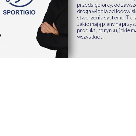
przedsiębiorcy, od zawsze
droga wiodła od lodowis
stworzenia systemu IT dl
Jakie mają plany na przys
produkt, na rynku, jakie 
wszystkie ...