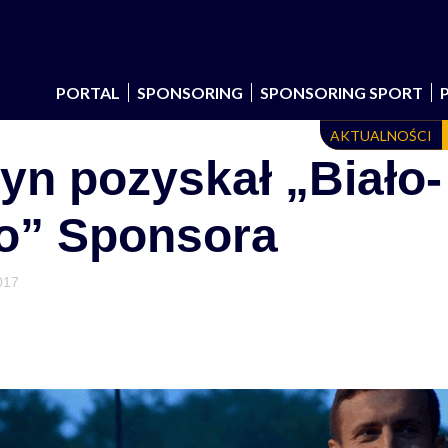
PORTAL
SPONSORING
SPONSORING SPORT
AKTUALNOŚCI
tyn pozyskał „Biało-
go” Sponsora
017