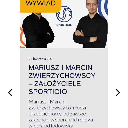
WYWIAD
WY
21 kwietnia 2021
13 kw
MARIUSZ I MARCIN
#W
ZWIERZYCHOWSCY
P
– ZAŁOŻYCIELE
KL
SPORTIGIO
ŁĄ
P
Mariusz i Marcin
Z 
Zwierzychowscy to młodzi
przedsiębiorcy, od zawsze
Prz
zakochani w sporcie Ich droga
Klu
wiodła od lodowiska