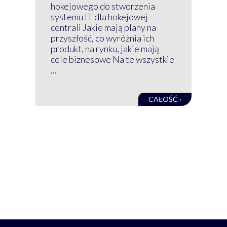
wir
hokejowego do stworzenia
nim
systemu IT dla hokejowej
GRU
centrali Jakie mają plany na
mog
przyszłość, co wyróżnia ich
net
produkt, na rynku, jakie mają
baz
cele biznesowe Na te wszystkie
kon
...
obec
CAŁOŚĆ ›