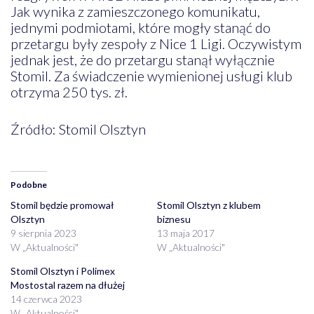
Jak wynika z zamieszczonego komunikatu,
jednymi podmiotami, które mogły stanąć do
przetargu były zespoły z Nice 1 Ligi. Oczywistym
jednak jest, że do przetargu stanął wyłącznie
Stomil. Za świadczenie wymienionej usługi klub
otrzyma 250 tys. zł.
Źródło: Stomil Olsztyn
Podobne
Stomil będzie promował
Stomil Olsztyn z klubem
Olsztyn
biznesu
9 sierpnia 2023
13 maja 2017
W „Aktualności"
W „Aktualności"
Stomil Olsztyn i Polimex
Mostostal razem na dłużej
14 czerwca 2023
W „Aktualności"