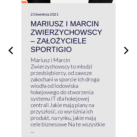
21 kwietnia 2021
13 kw
MARIUSZ I MARCIN
#W
ZWIERZYCHOWSCY
P
– ZAŁOŻYCIELE
KL
SPORTIGIO
ŁĄ
P
Mariusz i Marcin
Z 
Zwierzychowscy to młodzi
przedsiębiorcy, od zawsze
Prz
zakochani w sporcie Ich droga
Klu
wiodła od lodowiska
wir
hokejowego do stworzenia
nim
systemu IT dla hokejowej
GRU
centrali Jakie mają plany na
mog
przyszłość, co wyróżnia ich
net
produkt, na rynku, jakie mają
baz
cele biznesowe Na te wszystkie
kon
...
obec