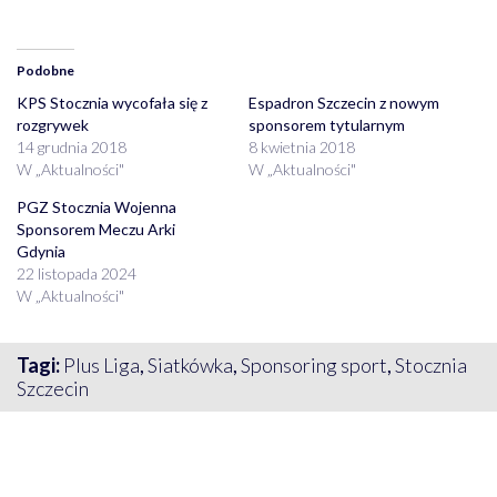
Podobne
KPS Stocznia wycofała się z
Espadron Szczecin z nowym
rozgrywek
sponsorem tytularnym
14 grudnia 2018
8 kwietnia 2018
W „Aktualności"
W „Aktualności"
PGZ Stocznia Wojenna
Sponsorem Meczu Arki
Gdynia
22 listopada 2024
W „Aktualności"
Tagi:
Plus Liga
,
Siatkówka
,
Sponsoring sport
,
Stocznia
Szczecin