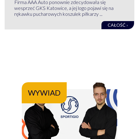
Firma AAA Auto ponownie zdecydowała się
wesprzeć GKS Katowice, a jej logo pojawi się na
rękawku pucharowych koszulek piłkarzy ...
CAŁOŚĆ ›
WYWIAD
WY