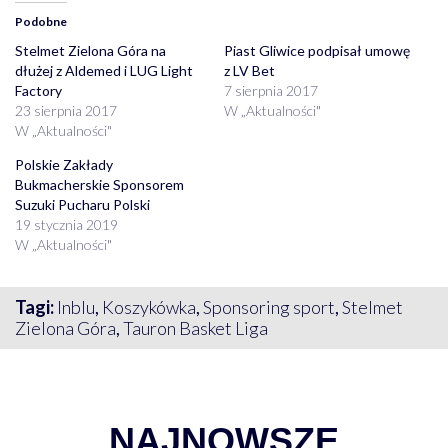
Podobne
Stelmet Zielona Góra na
Piast Gliwice podpisał umowę
dłużej z Aldemed i LUG Light
z LV Bet
Factory
7 sierpnia 2017
23 sierpnia 2017
W „Aktualności"
W „Aktualności"
Polskie Zakłady
Bukmacherskie Sponsorem
Suzuki Pucharu Polski
19 stycznia 2019
W „Aktualności"
Tagi:
Inblu
,
Koszykówka
,
Sponsoring sport
,
Stelmet
Zielona Góra
,
Tauron Basket Liga
NAJNOWSZE