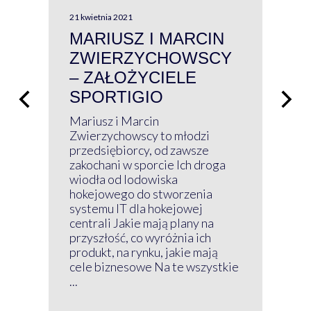
21 kwietnia 2021
13 kw
MARIUSZ I MARCIN
#W
ZWIERZYCHOWSCY
P
– ZAŁOŻYCIELE
KL
SPORTIGIO
ŁĄ
P
Mariusz i Marcin
Z 
Zwierzychowscy to młodzi
przedsiębiorcy, od zawsze
Prz
zakochani w sporcie Ich droga
Klu
wiodła od lodowiska
wir
hokejowego do stworzenia
nim
systemu IT dla hokejowej
GRU
centrali Jakie mają plany na
mog
przyszłość, co wyróżnia ich
net
produkt, na rynku, jakie mają
baz
cele biznesowe Na te wszystkie
kon
...
obec