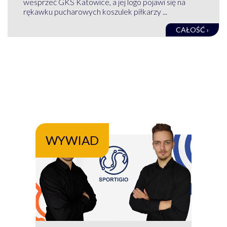
wesprzeć GKS Katowice, a jej logo pojawi się na
rękawku pucharowych koszulek piłkarzy ...
CAŁOŚĆ ›
WYWIAD
WY