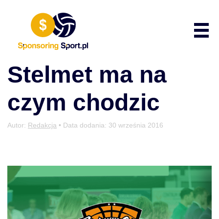
Przewiń do zawartości
Poka
Stelmet ma na
czym chodzic
Autor:
Redakcja
• Data dodania:
30 września 2016