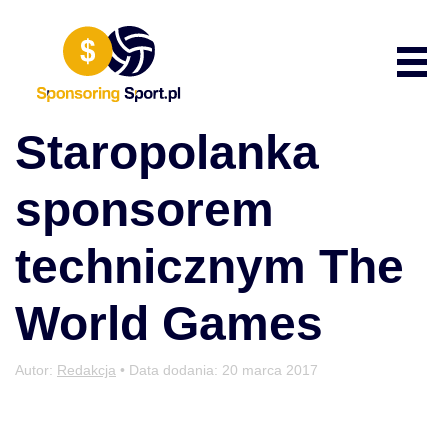
Przewiń do zawartości
Poka
Staropolanka
sponsorem
technicznym The
World Games
Autor:
Redakcja
• Data dodania:
20 marca 2017