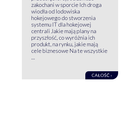
Prz
zakochani w sporcie Ich droga
Klu
wiodła od lodowiska
wir
hokejowego do stworzenia
nim
systemu IT dla hokejowej
GRU
centrali Jakie mają plany na
mog
przyszłość, co wyróżnia ich
net
produkt, na rynku, jakie mają
baz
cele biznesowe Na te wszystkie
kon
...
obec
CAŁOŚĆ ›