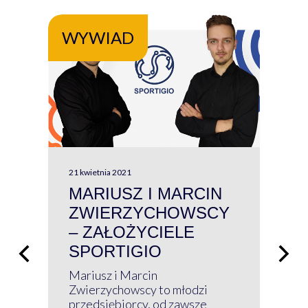
WYWIAD
WY
21 kwietnia 2021
13 kw
MARIUSZ I MARCIN
#W
ZWIERZYCHOWSCY
P
– ZAŁOŻYCIELE
KL
SPORTIGIO
ŁĄ
P
Mariusz i Marcin
Z 
Zwierzychowscy to młodzi
przedsiębiorcy, od zawsze