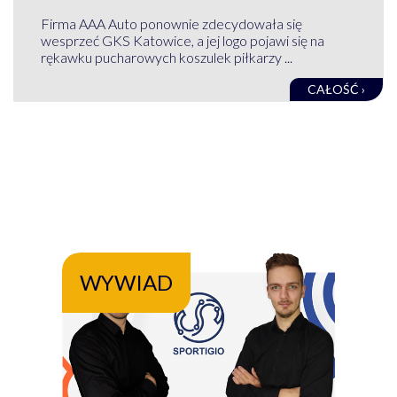
Firma AAA Auto ponownie zdecydowała się
wesprzeć GKS Katowice, a jej logo pojawi się na
rękawku pucharowych koszulek piłkarzy ...
CAŁOŚĆ ›
WYWIAD
WY