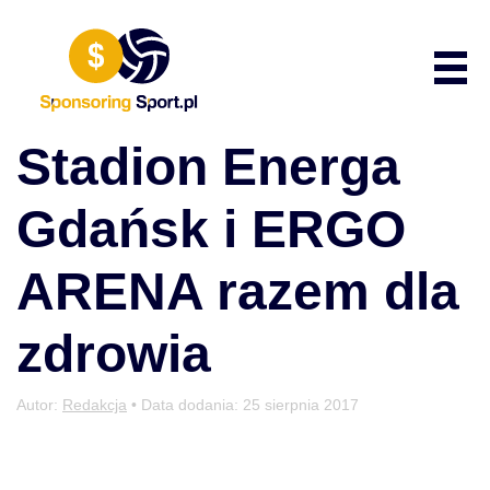
Przewiń do zawartości
Poka
Stadion Energa
Gdańsk i ERGO
ARENA razem dla
zdrowia
Autor:
Redakcja
• Data dodania:
25 sierpnia 2017