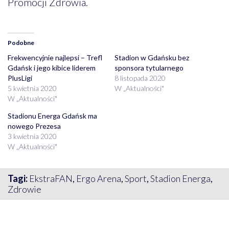
Promocji Zdrowia.
Podobne
Frekwencyjnie najlepsi – Trefl
Stadion w Gdańsku bez
Gdańsk i jego kibice liderem
sponsora tytularnego
PlusLigi
8 listopada 2020
5 kwietnia 2020
W „Aktualności"
W „Aktualności"
Stadionu Energa Gdańsk ma
nowego Prezesa
3 kwietnia 2020
W „Aktualności"
Tagi:
EkstraFAN
,
Ergo Arena
,
Sport
,
Stadion Energa
,
Zdrowie