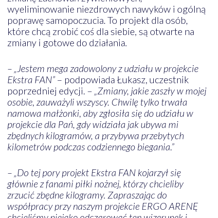
wyeliminowanie niezdrowych nawyków i ogólną
poprawę samopoczucia. To projekt dla osób,
które chcą zrobić coś dla siebie, są otwarte na
zmiany i gotowe do działania.
– „Jestem mega zadowolony z udziału w projekcie
Ekstra FAN”
– podpowiada Łukasz, uczestnik
poprzedniej edycji. –
„Zmiany, jakie zaszły w mojej
osobie, zauważyli wszyscy. Chwilę tylko trwała
namowa małżonki, aby zgłosiła się do udziału w
projekcie dla Pań, gdy widziała jak ubywa mi
zbędnych kilogramów, a przybywa przebytych
kilometrów podczas codziennego biegania.”
– „Do tej pory projekt Ekstra FAN kojarzył się
głównie z fanami piłki nożnej, którzy chcieliby
zrzucić zbędne kilogramy. Zapraszając do
współpracy przy naszym projekcie ERGO ARENĘ
chcieliśmy niejako odczarować ten wizerunek i