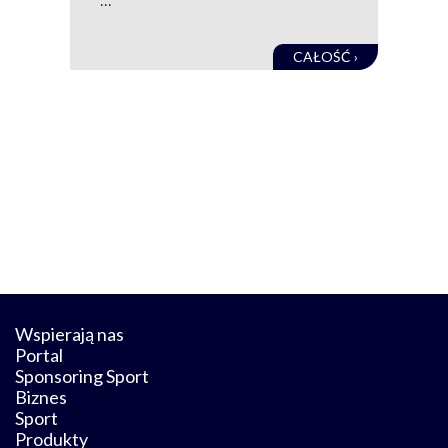
obec
CAŁOŚĆ ›
Wspierają nas
Portal
Sponsoring Sport
Biznes
Sport
Produkty