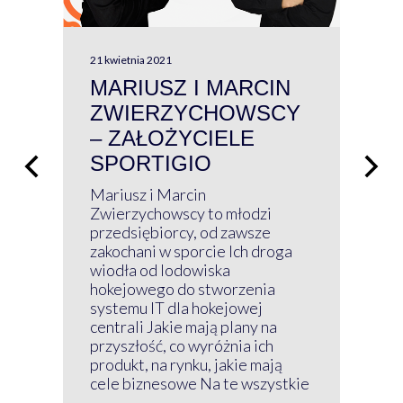
21 kwietnia 2021
13 kw
MARIUSZ I MARCIN
#W
ZWIERZYCHOWSCY
P
– ZAŁOŻYCIELE
KL
SPORTIGIO
ŁĄ
P
Mariusz i Marcin
Z 
Zwierzychowscy to młodzi
przedsiębiorcy, od zawsze
Prz
zakochani w sporcie Ich droga
Klu
wiodła od lodowiska
wir
hokejowego do stworzenia
nim
systemu IT dla hokejowej
GRU
centrali Jakie mają plany na
mog
przyszłość, co wyróżnia ich
net
produkt, na rynku, jakie mają
baz
cele biznesowe Na te wszystkie
kon
...