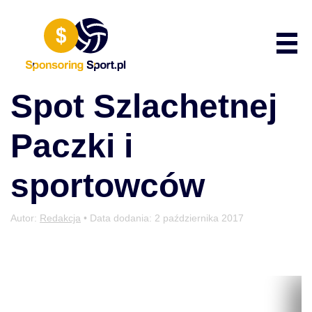
Przewiń do zawartości
Poka
Spot Szlachetnej
Paczki i
sportowców
Autor:
Redakcja
• Data dodania:
2 października 2017