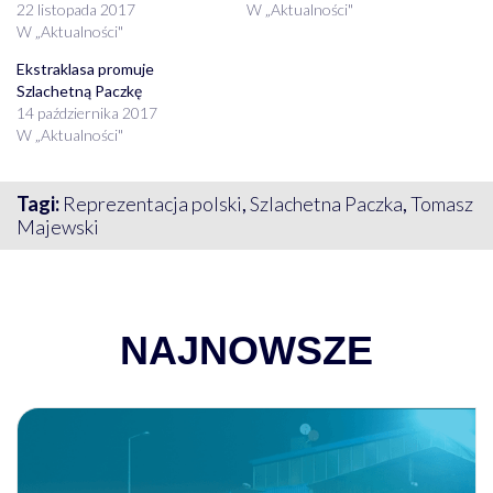
22 listopada 2017
W „Aktualności"
W „Aktualności"
Ekstraklasa promuje
Szlachetną Paczkę
14 października 2017
W „Aktualności"
Tagi:
Reprezentacja polski
,
Szlachetna Paczka
,
Tomasz
Majewski
NAJNOWSZE