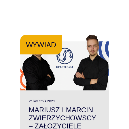
WYWIAD
WY
21 kwietnia 2021
13 kw
MARIUSZ I MARCIN
#W
ZWIERZYCHOWSCY
P
– ZAŁOŻYCIELE
KL