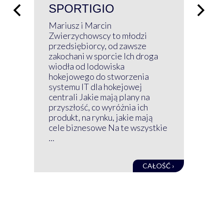
SPORTIGIO
ŁĄ
P
Mariusz i Marcin
Z 
Zwierzychowscy to młodzi
przedsiębiorcy, od zawsze
Prz
zakochani w sporcie Ich droga
Klu
wiodła od lodowiska
wir
hokejowego do stworzenia
nim
systemu IT dla hokejowej
GRU
centrali Jakie mają plany na
mog
przyszłość, co wyróżnia ich
net
produkt, na rynku, jakie mają
baz
cele biznesowe Na te wszystkie
kon
...
obec
CAŁOŚĆ ›