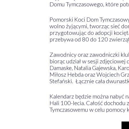
Domu Tymczasowego, które pot
Pomorski Koci Dom Tymczasowy t
wolno żyjącymi, tworząc sieć d
przygotowując do adopcji kocię
przebywa od 80 do 120 zwierząt
Zawodnicy oraz zawodniczki klu
biorąc udział w sesji zdjęciowe
Damaske, Natalia Gajewska, Karo
Miłosz Hebda oraz Wojciech Grzy
Stefański. Łącznie cała dwunastka
Kalendarz będzie można nabyć n
Hali 100-lecia. Całość dochodu
Tymczasowemu w celu pomocy k