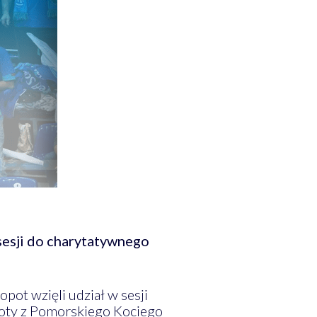
 sesji do charytatywnego
pot wzięli udział w sesji
koty z Pomorskiego Kociego