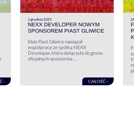
1 grudnia 2025
28
NEXX DEVELOPER NOWYM
F
SPONSOREM PIAST GLIWICE
Klub Piast Gliwice nawiązał
współpracę ze spółką NEXX
F
Developer, która dołączyła do grona
z
w
oficjalnych sponsorów ...
K
r
pi
Ć ›
CAŁOŚĆ ›