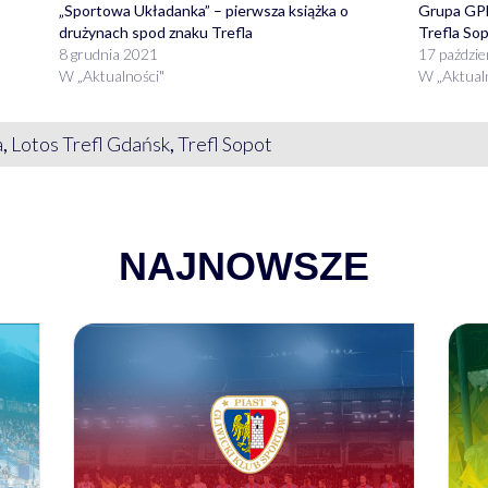
„Sportowa Układanka” – pierwsza książka o
Grupa GPE
drużynach spod znaku Trefla
Trefla So
8 grudnia 2021
17 paździe
W „Aktualności"
W „Aktual
a
,
Lotos Trefl Gdańsk
,
Trefl Sopot
NAJNOWSZE