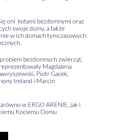
się oni kotami bezdomnymi oraz
ych swoje domy, a także
cznie w ich domach tymczasowych
ecznych.
a problem bezdomnych zwierząt,
ki reprezentowały Magdalena
Gawryszewski, Piotr Gacek,
hony Ireland i Marcin
 zarówno w ERGO ARENIE, jak i
rskiemu Kociemu Domu