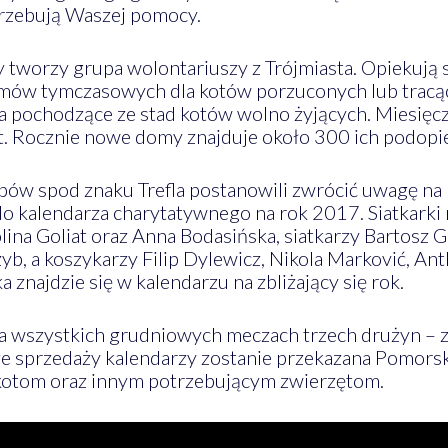
rzebują Waszej pomocy.
worzy grupa wolontariuszy z Trójmiasta. Opiekują 
omów tymczasowych dla kotów porzuconych lub tracąc
ta pochodzące ze stad kotów wolno żyjących. Miesię
. Rocznie nowe domy znajduje około 300 ich podopi
bów spod znaku Trefla postanowili zwrócić uwagę n
j do kalendarza charytatywnego na rok 2017. Siatkar
lina Goliat oraz Anna Bodasińska, siatkarzy Bartosz 
b, a koszykarzy Filip Dylewicz, Nikola Marković, Ant
 znajdzie się w kalendarzu na zbliżający się rok.
a wszystkich grudniowych meczach trzech drużyn –
 ze sprzedaży kalendarzy zostanie przekazana Pomo
otom oraz innym potrzebującym zwierzętom.