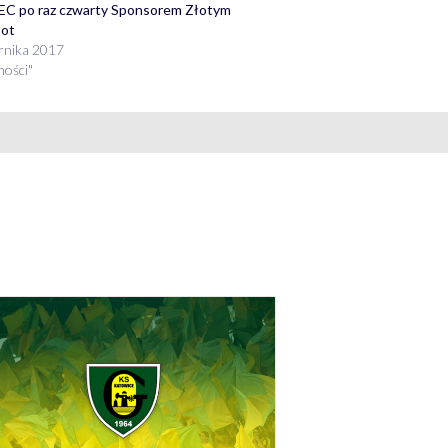
C po raz czwarty Sponsorem Złotym
pot
rnika 2017
ności"