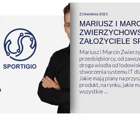
21 kwietnia 2021
MARIUSZ I MAR
ZWIERZYCHOWS
ZAŁOŻYCIELE S
Mariusz i Marcin Zwierz
przedsiębiorcy, od zawsze
droga wiodła od lodowis
stworzenia systemu IT dl
Jakie mają plany na przys
produkt, na rynku, jakie 
wszystkie ...