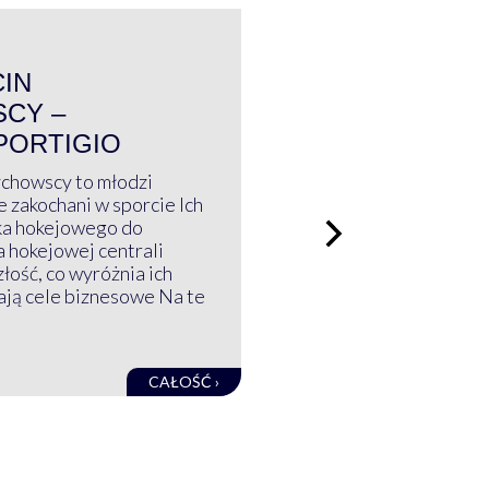
WYWIAD
CIN
CY –
PORTIGIO
ychowscy to młodzi
 zakochani w sporcie Ich
ka hokejowego do
a hokejowej centrali
złość, co wyróżnia ich
mają cele biznesowe Na te
CAŁOŚĆ ›