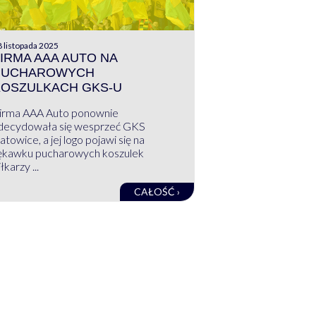
 listopada 2025
IRMA AAA AUTO NA
PUCHAROWYCH
KOSZULKACH GKS-U
irma AAA Auto ponownie
decydowała się wesprzeć GKS
atowice, a jej logo pojawi się na
ękawku pucharowych koszulek
łkarzy ...
CAŁOŚĆ ›