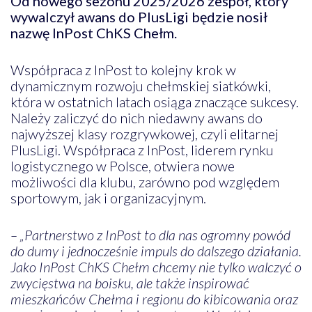
Od nowego sezonu 2025/2026 zespół, który
wywalczył awans do PlusLigi będzie nosił
nazwę InPost ChKS Chełm.
Współpraca z InPost to kolejny krok w
dynamicznym rozwoju chełmskiej siatkówki,
która w ostatnich latach osiąga znaczące sukcesy.
Należy zaliczyć do nich niedawny awans do
najwyższej klasy rozgrywkowej, czyli elitarnej
PlusLigi. Współpraca z InPost, liderem rynku
logistycznego w Polsce, otwiera nowe
możliwości dla klubu, zarówno pod względem
sportowym, jak i organizacyjnym.
– „Partnerstwo z InPost to dla nas ogromny powód
do dumy i jednocześnie impuls do dalszego działania.
Jako InPost ChKS Chełm chcemy nie tylko walczyć o
zwycięstwa na boisku, ale także inspirować
mieszkańców Chełma i regionu do kibicowania oraz