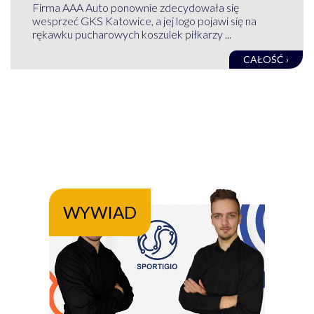
Firma AAA Auto ponownie zdecydowała się
wesprzeć GKS Katowice, a jej logo pojawi się na
rękawku pucharowych koszulek piłkarzy ...
CAŁOŚĆ ›
WYWIAD
WY