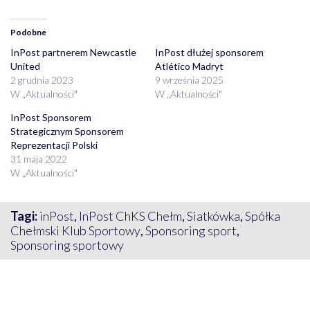
Podobne
InPost partnerem Newcastle
InPost dłużej sponsorem
United
Atlético Madryt
2 grudnia 2023
9 września 2025
W „Aktualności"
W „Aktualności"
InPost Sponsorem
Strategicznym Sponsorem
Reprezentacji Polski
31 maja 2022
W „Aktualności"
Tagi:
inPost
,
InPost ChKS Chełm
,
Siatkówka
,
Spółka
Chełmski Klub Sportowy
,
Sponsoring sport
,
Sponsoring sportowy