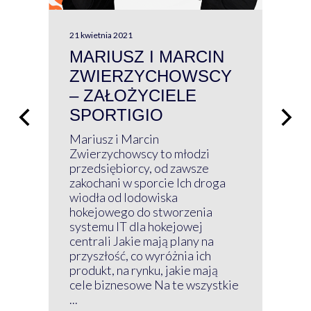
21 kwietnia 2021
13 kw
MARIUSZ I MARCIN
#W
ZWIERZYCHOWSCY
P
– ZAŁOŻYCIELE
KL
SPORTIGIO
ŁĄ
P
Mariusz i Marcin
Z 
Zwierzychowscy to młodzi
przedsiębiorcy, od zawsze
Prz
zakochani w sporcie Ich droga
Klu
wiodła od lodowiska
wir
hokejowego do stworzenia
nim
systemu IT dla hokejowej
GRU
centrali Jakie mają plany na
mog
przyszłość, co wyróżnia ich
net
produkt, na rynku, jakie mają
baz
cele biznesowe Na te wszystkie
kon
...
obec