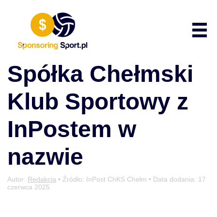
Przewiń do zawartości
Poka
Spółka Chełmski
Klub Sportowy z
InPostem w
nazwie
Autor:
Redakcja
• Źródło: InPost ChKS Chełm • Data dodania:
17
czerwca 2025