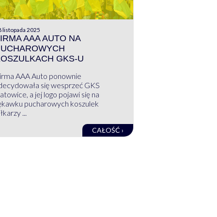
 listopada 2025
IRMA AAA AUTO NA
PUCHAROWYCH
KOSZULKACH GKS-U
irma AAA Auto ponownie
decydowała się wesprzeć GKS
atowice, a jej logo pojawi się na
ękawku pucharowych koszulek
łkarzy ...
CAŁOŚĆ ›