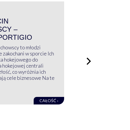
WYWIAD
CIN
CY –
PORTIGIO
ychowscy to młodzi
 zakochani w sporcie Ich
ka hokejowego do
a hokejowej centrali
złość, co wyróżnia ich
mają cele biznesowe Na te
CAŁOŚĆ ›