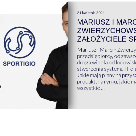
21 kwietnia 2021
MARIUSZ I MAR
ZWIERZYCHOWS
ZAŁOŻYCIELE S
Mariusz i Marcin Zwierz
przedsiębiorcy, od zawsze
droga wiodła od lodowis
stworzenia systemu IT dl
Jakie mają plany na przys
produkt, na rynku, jakie 
wszystkie ...