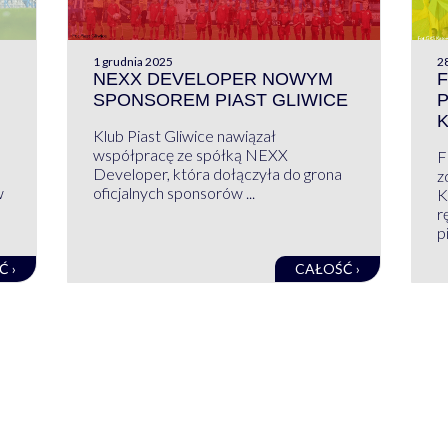
1 grudnia 2025
28
NEXX DEVELOPER NOWYM
F
SPONSOREM PIAST GLIWICE
Klub Piast Gliwice nawiązał
współpracę ze spółką NEXX
F
Developer, która dołączyła do grona
z
w
oficjalnych sponsorów ...
K
r
pi
Ć ›
CAŁOŚĆ ›