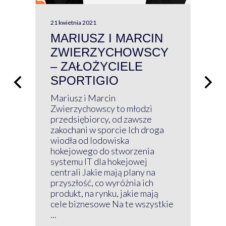
21 kwietnia 2021
13 kw
MARIUSZ I MARCIN
#W
ZWIERZYCHOWSCY
P
– ZAŁOŻYCIELE
KL
SPORTIGIO
ŁĄ
P
Mariusz i Marcin
Z 
Zwierzychowscy to młodzi
przedsiębiorcy, od zawsze
Prz
zakochani w sporcie Ich droga
Klu
wiodła od lodowiska
wir
hokejowego do stworzenia
nim
systemu IT dla hokejowej
GRU
centrali Jakie mają plany na
mog
przyszłość, co wyróżnia ich
net
produkt, na rynku, jakie mają
baz
cele biznesowe Na te wszystkie
kon
...
obec