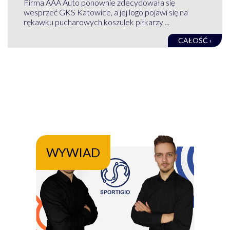
Firma AAA Auto ponownie zdecydowała się
wesprzeć GKS Katowice, a jej logo pojawi się na
rękawku pucharowych koszulek piłkarzy ...
CAŁOŚĆ ›
WYWIAD
WY