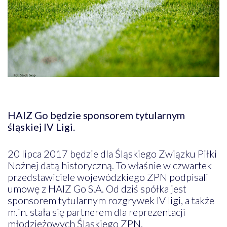
HAIZ Go będzie sponsorem tytularnym
śląskiej IV Ligi.
20 lipca 2017 będzie dla Śląskiego Związku Piłki
Nożnej datą historyczną. To właśnie w czwartek
przedstawiciele wojewódzkiego ZPN podpisali
umowę z HAIZ Go S.A. Od dziś spółka jest
sponsorem tytularnym rozgrywek IV ligi, a także
m.in. stała się partnerem dla reprezentacji
młodzieżowych Śląskiego ZPN.