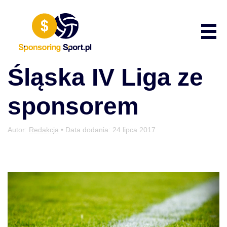
Przewiń do zawartości
Poka
Śląska IV Liga ze
sponsorem
Autor:
Redakcja
• Data dodania:
24 lipca 2017