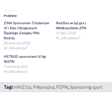
Podobne
ZINA Sponsorem Tytularnym
Red Box wciąż gra z
IV i Klas Okręgowych
Wielkopolskim ZPN
Śląskiego Związku Piłki
11 lipca 2020
Nożnej
W „Aktualności"
20 września 2020
W „Aktualności"
ARTBUD sponsorem IV ligi
WZPN
9 września 2021
W „Aktualności"
Tagi:
HAIZ Go
,
Piłka nożna
,
PZPN
,
Sponsoring sport