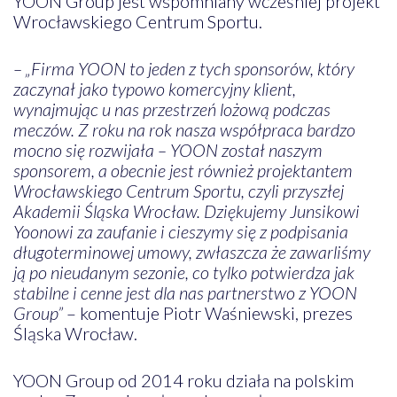
YOON Group jest wspomniany wcześniej projekt
Wrocławskiego Centrum Sportu.
– „Firma YOON to jeden z tych sponsorów, który
zaczynał jako typowo komercyjny klient,
wynajmując u nas przestrzeń lożową podczas
meczów. Z roku na rok nasza współpraca bardzo
mocno się rozwijała – YOON został naszym
sponsorem, a obecnie jest również projektantem
Wrocławskiego Centrum Sportu, czyli przyszłej
Akademii Śląska Wrocław. Dziękujemy Junsikowi
Yoonowi za zaufanie i cieszymy się z podpisania
długoterminowej umowy, zwłaszcza że zawarliśmy
ją po nieudanym sezonie, co tylko potwierdza jak
stabilne i cenne jest dla nas partnerstwo z YOON
Group”
– komentuje Piotr Waśniewski, prezes
Śląska Wrocław.
YOON Group od 2014 roku działa na polskim