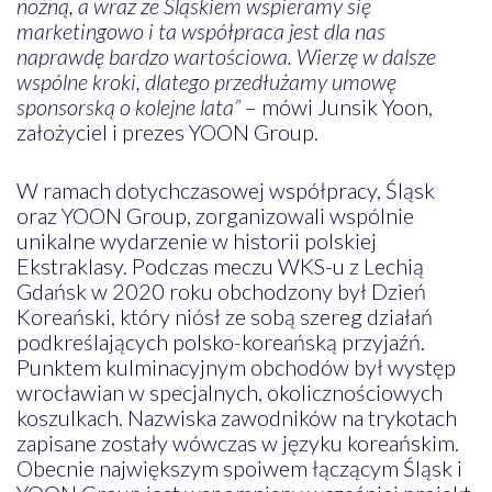
nożną, a wraz ze Śląskiem wspieramy się
marketingowo i ta współpraca jest dla nas
naprawdę bardzo wartościowa. Wierzę w dalsze
wspólne kroki, dlatego przedłużamy umowę
sponsorską o kolejne lata”
– mówi Junsik Yoon,
założyciel i prezes YOON Group.
W ramach dotychczasowej współpracy, Śląsk
oraz YOON Group, zorganizowali wspólnie
unikalne wydarzenie w historii polskiej
Ekstraklasy. Podczas meczu WKS-u z Lechią
Gdańsk w 2020 roku obchodzony był Dzień
Koreański, który niósł ze sobą szereg działań
podkreślających polsko-koreańską przyjaźń.
Punktem kulminacyjnym obchodów był występ
wrocławian w specjalnych, okolicznościowych
koszulkach. Nazwiska zawodników na trykotach
zapisane zostały wówczas w języku koreańskim.
Obecnie największym spoiwem łączącym Śląsk i