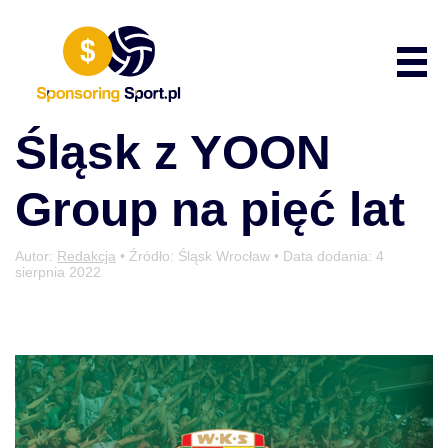
Przewiń do zawartości
Poka
Śląsk z YOON
Group na pięć lat
Autor:
Redakcja
• Źródło: Śląsk Wrocław • Data dodania:
4
sierpnia 2022