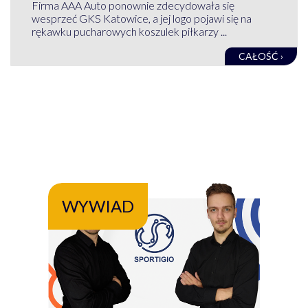
Firma AAA Auto ponownie zdecydowała się
wesprzeć GKS Katowice, a jej logo pojawi się na
rękawku pucharowych koszulek piłkarzy ...
CAŁOŚĆ ›
WYWIAD
WY