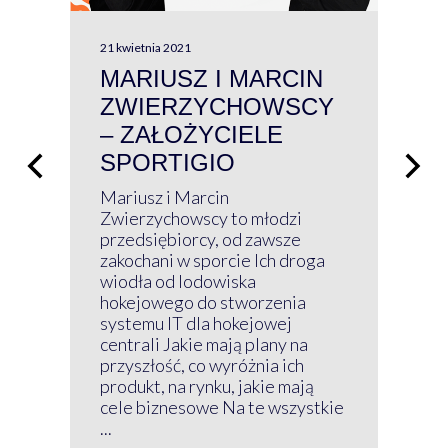
21 kwietnia 2021
13 kw
MARIUSZ I MARCIN
#W
ZWIERZYCHOWSCY
P
– ZAŁOŻYCIELE
KL
SPORTIGIO
ŁĄ
P
Mariusz i Marcin
Z 
Zwierzychowscy to młodzi
przedsiębiorcy, od zawsze
Prz
zakochani w sporcie Ich droga
Klu
wiodła od lodowiska
wir
hokejowego do stworzenia
nim
systemu IT dla hokejowej
GRU
centrali Jakie mają plany na
mog
przyszłość, co wyróżnia ich
net
produkt, na rynku, jakie mają
baz
cele biznesowe Na te wszystkie
kon
...
obec