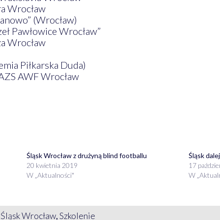
dra Wrocław
zmanowo” (Wrocław)
zeł Pawłowice Wrocław”
za Wrocław
demia Piłkarska Duda)
a AZS AWF Wrocław
Śląsk Wrocław z drużyną blind footballu
Śląsk dale
20 kwietnia 2019
17 paździe
W „Aktualności"
W „Aktual
,
Śląsk Wrocław
,
Szkolenie