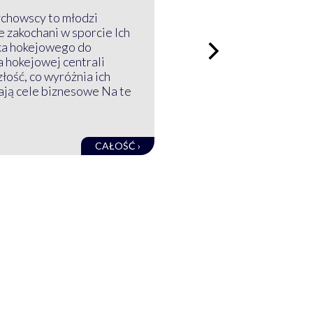
ychowscy to młodzi
 zakochani w sporcie Ich
ka hokejowego do
a hokejowej centrali
złość, co wyróżnia ich
mają cele biznesowe Na te
CAŁOŚĆ ›