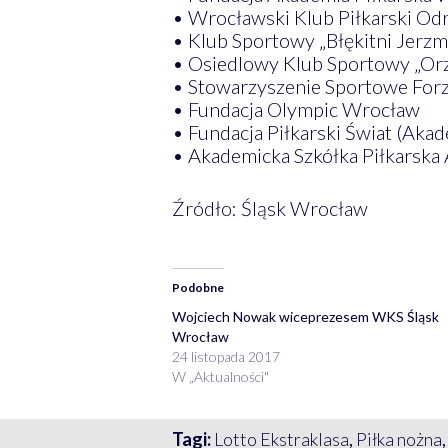
• Wrocławski Klub Piłkarski O
• Klub Sportowy „Błękitni Jer
• Osiedlowy Klub Sportowy „Or
• Stowarzyszenie Sportowe For
• Fundacja Olympic Wrocław
• Fundacja Piłkarski Świat (Aka
• Akademicka Szkółka Piłkarsk
Źródło: Śląsk Wrocław
Podobne
Wojciech Nowak wiceprezesem WKS Śląsk
Wrocław
24 listopada 2017
W „Aktualności"
Tagi:
Lotto Ekstraklasa
,
Piłka nożna