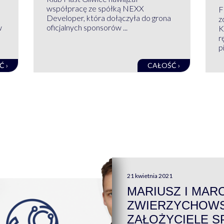
współpracę ze spółką NEXX
F
Developer, która dołączyła do grona
z
w
oficjalnych sponsorów ...
K
r
pi
Ć ›
CAŁOŚĆ ›
21 kwietnia 2021
MARIUSZ I MAR
ZWIERZYCHOWS
ZAŁOŻYCIELE S