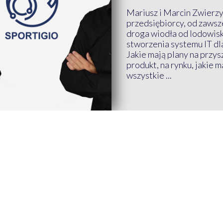
Mariusz i Marcin Zwierz
przedsiębiorcy, od zawsze
droga wiodła od lodowis
stworzenia systemu IT dl
Jakie mają plany na przys
produkt, na rynku, jakie 
wszystkie ...