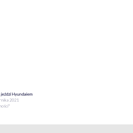
j jeździ Hyundaiem
rnika 2021
ności"