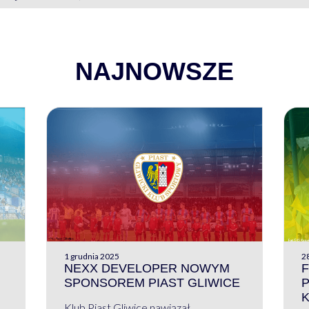
NAJNOWSZE
1 grudnia 2025
28
NEXX DEVELOPER NOWYM
F
SPONSOREM PIAST GLIWICE
Klub Piast Gliwice nawiązał