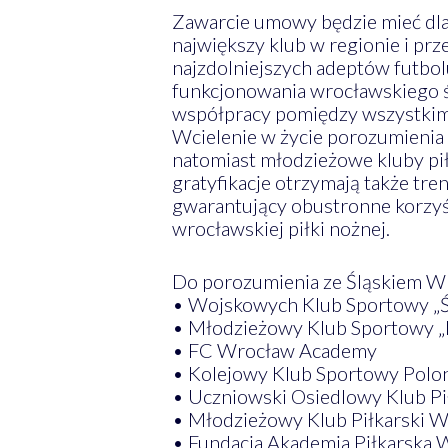
Zawarcie umowy będzie mieć dla
największy klub w regionie i pr
najzdolniejszych adeptów futbol
funkcjonowania wrocławskiego ś
współpracy pomiędzy wszystkimi
Wcielenie w życie porozumienia 
natomiast młodzieżowe kluby pił
gratyfikacje otrzymają także t
gwarantujący obustronne korzyś
wrocławskiej piłki nożnej.
Do porozumienia ze Śląskiem Wr
• Wojskowych Klub Sportowy „Ś
• Młodzieżowy Klub Sportowy „
• FC Wrocław Academy
• Kolejowy Klub Sportowy Polo
• Uczniowski Osiedlowy Klub Pił
• Młodzieżowy Klub Piłkarski W
• Fundacja Akademia Piłkarska 