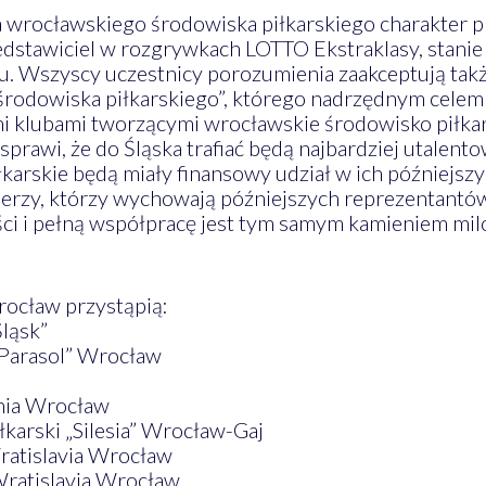
 wrocławskiego środowiska piłkarskiego charakter p
zedstawiciel w rozgrywkach LOTTO Ekstraklasy, stanie
u. Wszyscy uczestnicy porozumienia zaakceptują tak
rodowiska piłkarskiego”, którego nadrzędnym celem
 klubami tworzącymi wrocławskie środowisko piłkar
sprawi, że do Śląska trafiać będą najbardziej utalen
karskie będą miały finansowy udział w ich późniejszy
renerzy, którzy wychowają późniejszych reprezentan
ci i pełną współpracę jest tym samym kamieniem mil
ocław przystąpią:
ląsk”
Parasol” Wrocław
nia Wrocław
karski „Silesia” Wrocław-Gaj
ratislavia Wrocław
Wratislavia Wrocław