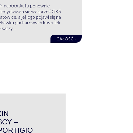
irma AAA Auto ponownie
decydowała się wesprzeć GKS
atowice, a jej logo pojawi się na
ękawku pucharowych koszulek
łkarzy ...
CAŁOŚĆ ›
WYWIAD
CIN
CY –
PORTIGIO