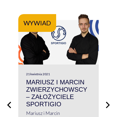
WYWIAD
WY
21 kwietnia 2021
13 kw
MARIUSZ I MARCIN
#W
ZWIERZYCHOWSCY
P
– ZAŁOŻYCIELE
KL
SPORTIGIO
ŁĄ
P
Mariusz i Marcin