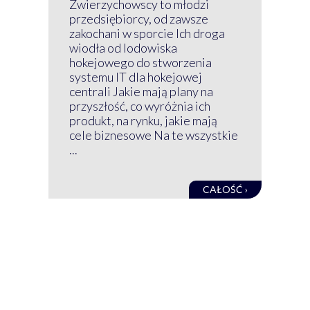
Z 
Zwierzychowscy to młodzi
przedsiębiorcy, od zawsze
Prz
zakochani w sporcie Ich droga
Klu
wiodła od lodowiska
wir
hokejowego do stworzenia
nim
systemu IT dla hokejowej
GRU
centrali Jakie mają plany na
mog
przyszłość, co wyróżnia ich
net
produkt, na rynku, jakie mają
baz
cele biznesowe Na te wszystkie
kon
...
obec
CAŁOŚĆ ›