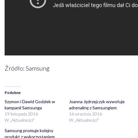
Źródło: Samsung
Podobne
Szymon i Dawid Godziek w
Joanna Jędrzejczyk wywołuje
kampanii Samsunga
adrenalinę z Samsungiem
19 listopada 2016
16 września 2016
W „Aktualności"
W „Aktualności"
Samsung promuje kolejny
produkt z wykorzystaniem